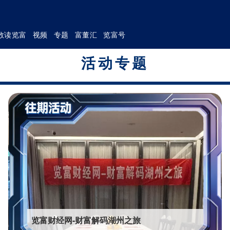
数读览富
视频
专题
富董汇
览富号
活动专题
览富财经网-财富解码湖州之旅