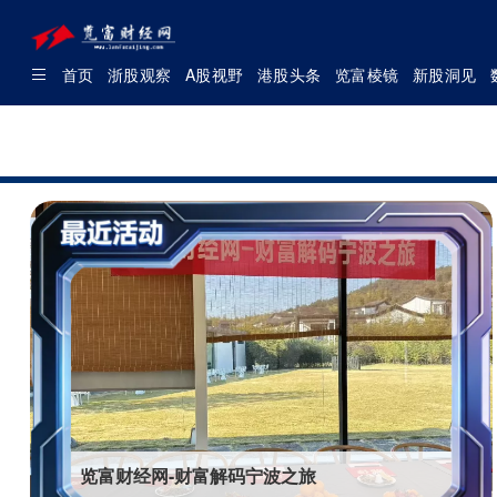
首页
浙股观察
A股视野
港股头条
览富棱镜
新股洞见
览富财经网-财富解码宁波之旅