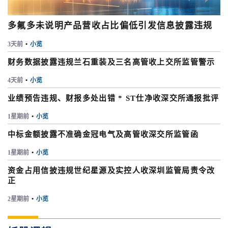
多氟多未说明产品营收占比偏低引发信息披露违规
3天前
•
小览
财务数据披露违规兰石重装及三名高管收上交所监管警示
4天前
•
小览
业绩预告违规、财报多处出错 * ST仕净收深交所通报批评
1星期前
•
小览
中标金额披露不准确金冠电气及高管收深交所监管函
1星期前
•
小览
资金占用信披违规世纪星源及实控人收深圳监管局责令改
正
2星期前
•
小览