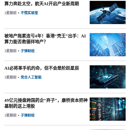
算力奔赴太空，航天AI开启产业新周期
3星期前
•
不慌实验室
被地产拖累连亏4年！香港“壳王”出手：AI
算力能否救德祥地产？
3星期前
•
子弹财经
AI必将革手机的命，但不会是阶跃星辰
3星期前
•
竞合人工智能
49亿元接盘跨国药企“弃子”，康桥资本把神
基制药送上港股
3星期前
•
子弹财经