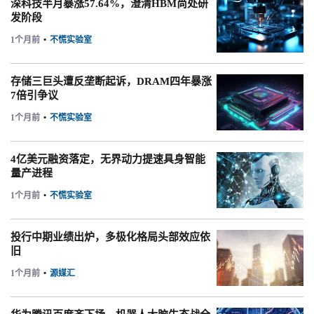
深科技半月暴涨57.64%，澄清HBM尚处研
发阶段
1个月前
•
不慌实验室
存储三巨头遭反垄断起诉，DRAM四年暴涨
7倍引争议
1个月前
•
不慌实验室
4亿美元融资落定，无界动力提速具身智能
量产进程
1个月前
•
不慌实验室
投行中期业绩出炉，多极化格局头部效应依
旧
1个月前
•
源媒汇