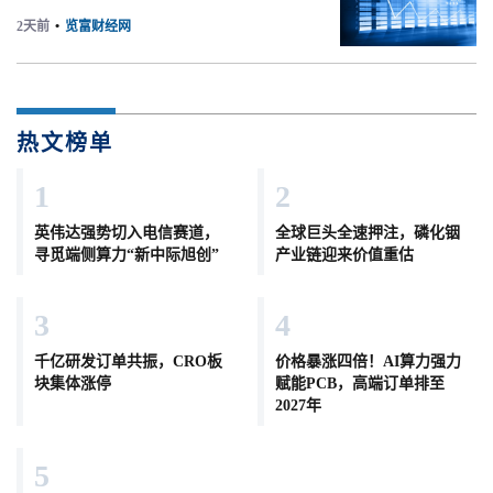
2天前
•
览富财经网
热文榜单
1
2
英伟达强势切入电信赛道，
全球巨头全速押注，磷化铟
寻觅端侧算力“新中际旭创”
产业链迎来价值重估
3
4
千亿研发订单共振，CRO板
价格暴涨四倍！AI算力强力
块集体涨停
赋能PCB，高端订单排至
2027年
5