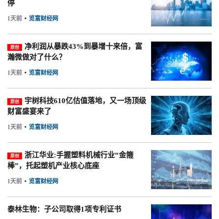
停
1天前
•
览富财经网
净利润从暴跌43%到暴增十来倍，富
原创
瀚微做对了什么？
1天前
•
览富财经网
宇树科技610亿估值落地，又一场顶级
原创
财富盛宴来了
1天前
•
览富财经网
浙江华业:手握塑料机械行业“金箍
原创
棒”，托起塑机产业核心底座
1天前
•
览富财经网
泰林生物：子公司取得1项专利证书