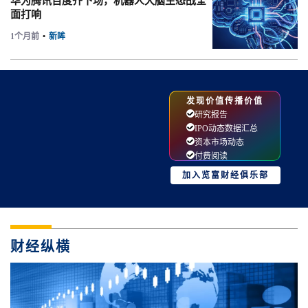
华为腾讯百度齐下场，机器人大脑生态战全
面打响
1个月前
•
新眸
发现价值传播价值
研究报告
IPO动态数据汇总
资本市场动态
付费阅读
加入览富财经俱乐部
财经纵横