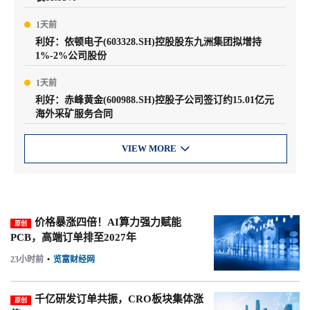
1天前
利好：依顿电子(603328.SH)控股股东九洲集团拟增持
1%-2%公司股份
1天前
利好：赤峰黄金(600988.SH)控股子公司签订约15.01亿元
海外采矿服务合同
VIEW MORE

价格暴涨四倍！AI算力强力赋能
原创
PCB，高端订单排至2027年
23小时前
•
览富财经网
千亿研发订单共振，CRO板块集体涨
原创