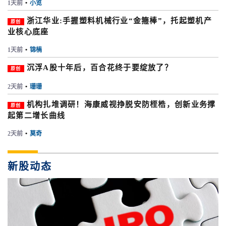
1天前
•
小览
浙江华业:手握塑料机械行业“金箍棒”，托起塑机产
原创
业核心底座
1天前
•
锦楠
沉浮A股十年后，百合花终于要绽放了？
原创
2天前
•
珊珊
机构扎堆调研！海康威视挣脱安防桎梏，创新业务撑
原创
起第二增长曲线
2天前
•
莫奇
新股动态