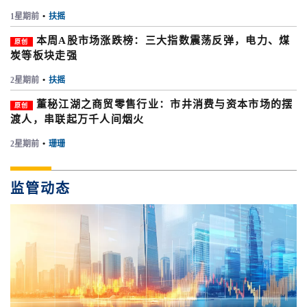
1星期前
•
扶摇
本周A股市场涨跌榜：三大指数震荡反弹，电力、煤
原创
炭等板块走强
2星期前
•
扶摇
董秘江湖之商贸零售行业：市井消费与资本市场的摆
原创
渡人，串联起万千人间烟火
2星期前
•
珊珊
监管动态