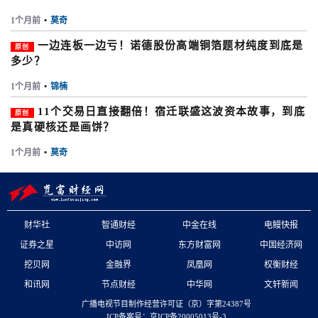
1个月前
•
莫奇
一边连板一边亏！诺德股份高端铜箔题材纯度到底是
原创
多少？
1个月前
•
锦楠
11个交易日直接翻倍！宿迁联盛这波资本故事，到底
原创
是真硬核还是画饼？
1个月前
•
莫奇
财华社
智通财经
中金在线
电鳗快报
证券之星
中访网
东方财富网
中国经济网
挖贝网
金融界
凤凰网
权衡财经
和讯网
节点财经
中华网
文轩新闻
广播电视节目制作经营许可证（京）字第24387号
ICP备案号：京ICP备20005013号-3