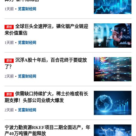
1天前
•
览富财经网
全球巨头全速押注，磷化铟产业链迎
原创
来价值重估
1天前
•
览富财经网
沉浮A股十年后，百合花终于要绽放
原创
了？
2天前
•
览富财经网
供需缺口持续扩大，稀土价格或有长
原创
期支撑！头部公司业绩大爆发
2天前
•
览富财经网
宁波力勤资源RKEF项目二期全面达产，年
产40万吨镍产能释放