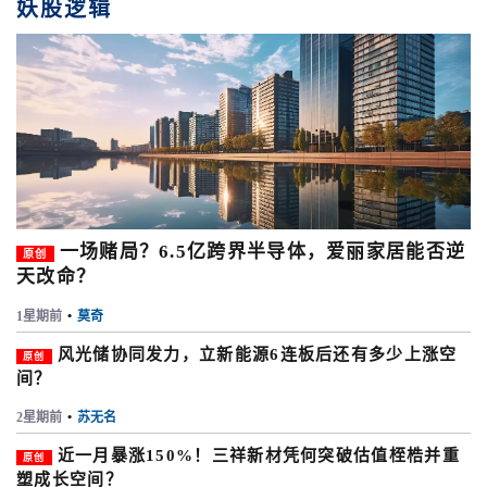
妖股逻辑
一场赌局？6.5亿跨界半导体，爱丽家居能否逆
原创
天改命？
1星期前
•
莫奇
风光储协同发力，立新能源6连板后还有多少上涨空
原创
间？
2星期前
•
苏无名
近一月暴涨150%！三祥新材凭何突破估值桎梏并重
原创
塑成长空间？