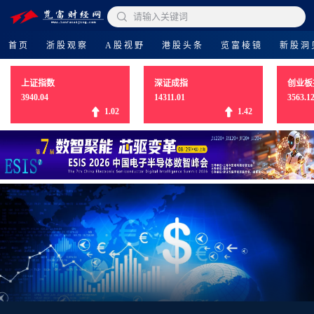

请输入关键词
首页
浙股观察
A股视野
港股头条
览富棱镜
新股洞
上证指数
深证成指
创业板
3940.04
14311.01
3563.1
1.02
1.42