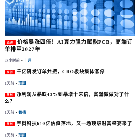
价格暴涨四倍！AI算力强力赋能PCB，高端订
原创
单排至2027年
23小时前
•
十月
千亿研发订单共振，CRO板块集体涨停
原创
1天前
•
珊珊
净利润从暴跌43%到暴增十来倍，富瀚微做对了什
原创
么？
1天前
•
锦楠
宇树科技610亿估值落地，又一场顶级财富盛宴来了
原创
1天前
•
珊珊