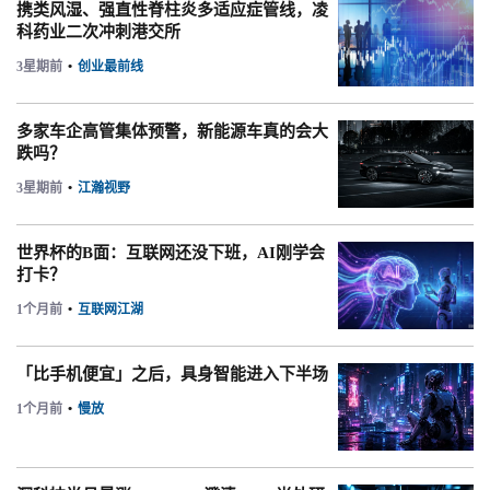
携类风湿、强直性脊柱炎多适应症管线，凌
科药业二次冲刺港交所
3星期前
•
创业最前线
多家车企高管集体预警，新能源车真的会大
跌吗？
3星期前
•
江瀚视野
世界杯的B面：互联网还没下班，AI刚学会
打卡？
1个月前
•
互联网江湖
「比手机便宜」之后，具身智能进入下半场
1个月前
•
慢放