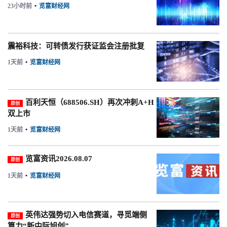
23小时前
•
览富财经网
震裕科技：可转债发行获证监会注册批复
1天前
•
览富财经网
百利天恒（688506.SH）再次冲刺A+H
原创
双上市
1天前
•
览富财经网
览富资讯2026.08.07
原创
1天前
•
览富财经网
英伟达强势切入电信赛道，寻觅端侧
原创
算力“新中际旭创”