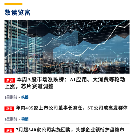
数读览富
本周A股市场涨跌榜：AI应用、大消费等轮动
原创
上涨，芯片赛道调整
1星期前
•
扶摇
年内405家上市公司董事长离任，ST公司成高发群体
原创
1星期前
•
锦楠
7月超340家公司实施回购，头部企业领衔护盘稳市
原创