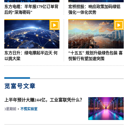
东方电缆：半年报179亿订单背
宏桥控股：响应政策加码绿铝
后的“深海密码”
强化一体化优势


东方日升：绿电撑起半边天 何
“十五五” 规划升级绿色包装 喜
以挑大梁
悦智行有望加速突围
览富号文章
上半年预计大赚244亿，工业富联凭什么？
3星期前
•
不慌实验室