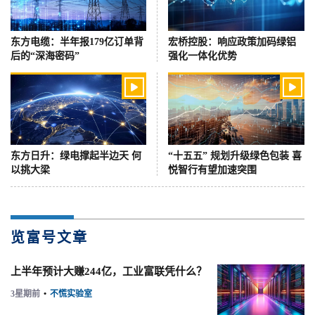
东方电缆：半年报179亿订单背
宏桥控股：响应政策加码绿铝
后的“深海密码”
强化一体化优势


东方日升：绿电撑起半边天 何
“十五五” 规划升级绿色包装 喜
以挑大梁
悦智行有望加速突围
览富号文章
上半年预计大赚244亿，工业富联凭什么？
3星期前
•
不慌实验室