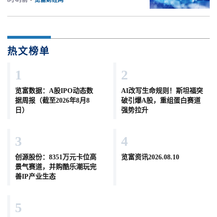
8小时前
•
览富财经网
热文榜单
1
2
览富数据：A股IPO动态数
AI改写生命规则！斯坦福突
据周报（截至2026年8月8
破引爆A股，重组蛋白赛道
日）
强势拉升
3
4
创源股份：8351万元卡位高
览富资讯2026.08.10
景气赛道，并购酷乐潮玩完
善IP产业生态
5