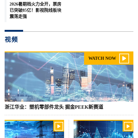
2026暑期档火力全开，票房
已突破85亿！影视院线板块
震荡走强
视频

WATCH NOW
浙江华业：塑机零部件龙头 掘金PEEK新赛道

