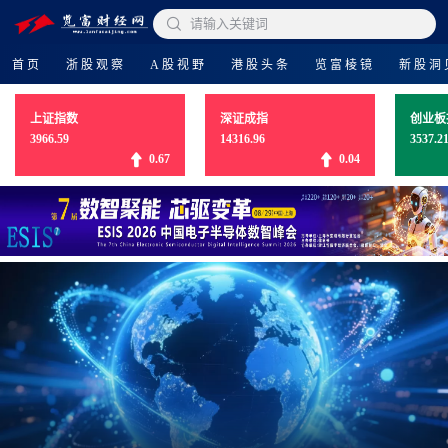

请输入关键词
首页
浙股观察
A股视野
港股头条
览富棱镜
新股洞
上证指数
深证成指
创业板
3966.59
14316.96
3537.2
0.67
0.04