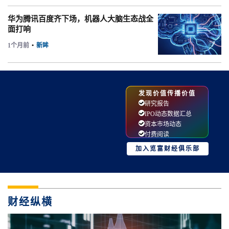
华为腾讯百度齐下场，机器人大脑生态战全
面打响
1个月前
•
新眸
发现价值传播价值
研究报告
IPO动态数据汇总
资本市场动态
付费阅读
加入览富财经俱乐部
财经纵横