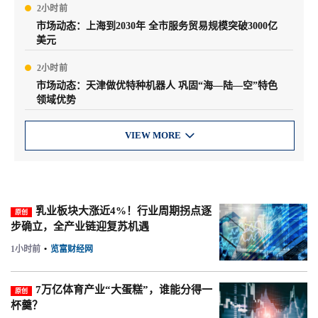
2小时前
市场动态：上海到2030年 全市服务贸易规模突破3000亿
美元
2小时前
市场动态：天津做优特种机器人 巩固“海—陆—空”特色
领域优势
VIEW MORE

乳业板块大涨近4%！行业周期拐点逐
原创
步确立，全产业链迎复苏机遇
1小时前
•
览富财经网
7万亿体育产业“大蛋糕”，谁能分得一
原创
杯羹？