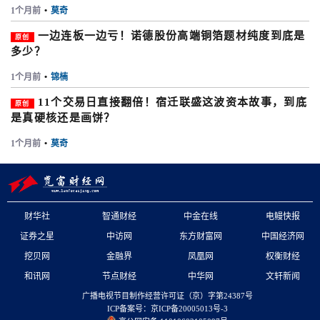
1个月前
•
莫奇
一边连板一边亏！诺德股份高端铜箔题材纯度到底是
原创
多少？
1个月前
•
锦楠
11个交易日直接翻倍！宿迁联盛这波资本故事，到底
原创
是真硬核还是画饼？
1个月前
•
莫奇
财华社
智通财经
中金在线
电鳗快报
证券之星
中访网
东方财富网
中国经济网
挖贝网
金融界
凤凰网
权衡财经
和讯网
节点财经
中华网
文轩新闻
广播电视节目制作经营许可证（京）字第24387号
ICP备案号：京ICP备20005013号-3