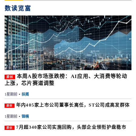
数读览富
本周A股市场涨跌榜：AI应用、大消费等轮动
原创
上涨，芯片赛道调整
1星期前
•
扶摇
年内405家上市公司董事长离任，ST公司成高发群体
原创
1星期前
•
锦楠
7月超340家公司实施回购，头部企业领衔护盘稳市
原创