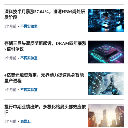
深科技半月暴涨57.64%，澄清HBM尚处研
发阶段
1个月前
•
不慌实验室
存储三巨头遭反垄断起诉，DRAM四年暴涨
7倍引争议
1个月前
•
不慌实验室
4亿美元融资落定，无界动力提速具身智能
量产进程
1个月前
•
不慌实验室
投行中期业绩出炉，多极化格局头部效应依
旧
1个月前
•
源媒汇