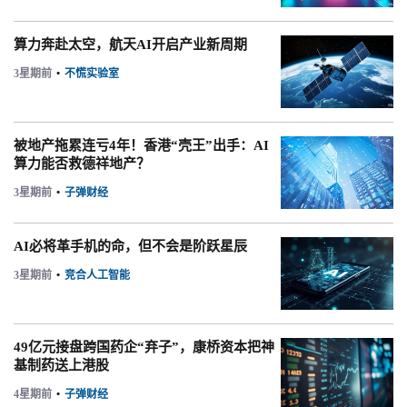
算力奔赴太空，航天AI开启产业新周期
3星期前
•
不慌实验室
被地产拖累连亏4年！香港“壳王”出手：AI
算力能否救德祥地产？
3星期前
•
子弹财经
AI必将革手机的命，但不会是阶跃星辰
3星期前
•
竞合人工智能
49亿元接盘跨国药企“弃子”，康桥资本把神
基制药送上港股
4星期前
•
子弹财经