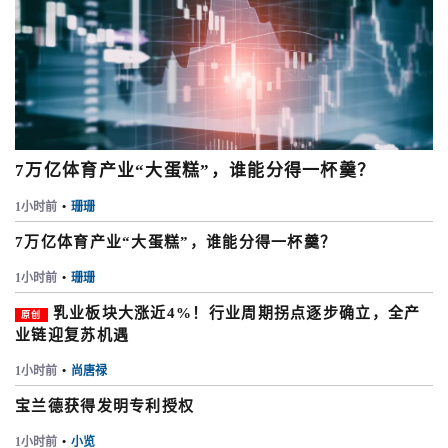
7万亿体育产业“大蛋糕”，谁能分得一杯羹？
1小时前
•
珊珊
7万亿体育产业“大蛋糕”，谁能分得一杯羹？
1小时前
•
珊珊
乳业板块大涨近4%！行业周期拐点逐步确立，全产
原创
业链迎复苏机遇
1小时前
•
尚唐禄
宝兰德获得发明专利授权
1小时前
•
小览