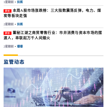
1星期前
•
扶摇
本周A股市场涨跌榜：三大指数震荡反弹，电力、煤
原创
炭等板块走强
2星期前
•
扶摇
董秘江湖之商贸零售行业：市井消费与资本市场的摆
原创
渡人，串联起万千人间烟火
2星期前
•
珊珊
监管动态