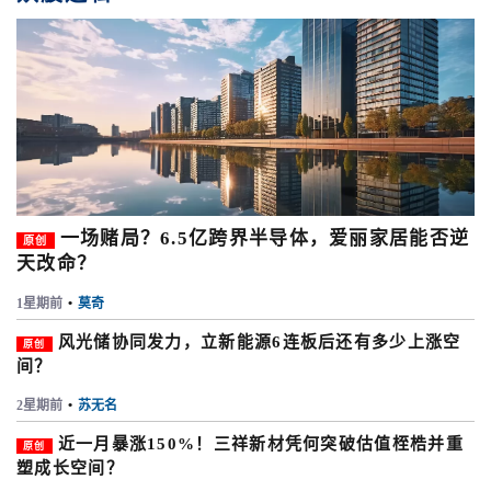
一场赌局？6.5亿跨界半导体，爱丽家居能否逆
原创
天改命？
1星期前
•
莫奇
风光储协同发力，立新能源6连板后还有多少上涨空
原创
间？
2星期前
•
苏无名
近一月暴涨150%！三祥新材凭何突破估值桎梏并重
原创
塑成长空间？