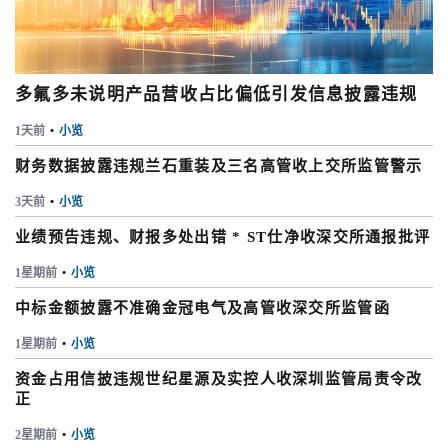
多氟多未说明产品营收占比偏低引发信息披露违规
1天前
•
小览
财务数据披露违规兰石重装及三名高管收上交所监管警示
3天前
•
小览
业绩预告违规、财报多处出错 * ST仕净收深交所通报批评
1星期前
•
小览
中标金额披露不准确金冠电气及高管收深交所监管函
1星期前
•
小览
资金占用信披违规世纪星源及实控人收深圳监管局责令改
正
2星期前
•
小览