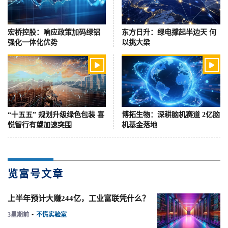
宏桥控股：响应政策加码绿铝
东方日升：绿电撑起半边天 何
强化一体化优势
以挑大梁


“十五五” 规划升级绿色包装 喜
博拓生物：深耕脑机赛道 2亿脑
悦智行有望加速突围
机基金落地
览富号文章
上半年预计大赚244亿，工业富联凭什么？
3星期前
•
不慌实验室