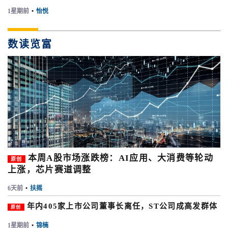
1星期前
•
怡悦
数读览富
本周A股市场涨跌榜：AI应用、大消费等轮动
原创
上涨，芯片赛道调整
6天前
•
扶摇
年内405家上市公司董事长离任，ST公司成高发群体
原创
1星期前
•
锦楠