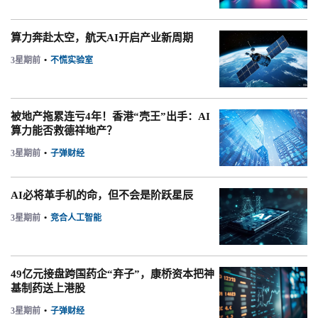
算力奔赴太空，航天AI开启产业新周期
3星期前
•
不慌实验室
被地产拖累连亏4年！香港“壳王”出手：AI
算力能否救德祥地产？
3星期前
•
子弹财经
AI必将革手机的命，但不会是阶跃星辰
3星期前
•
竞合人工智能
49亿元接盘跨国药企“弃子”，康桥资本把神
基制药送上港股
3星期前
•
子弹财经