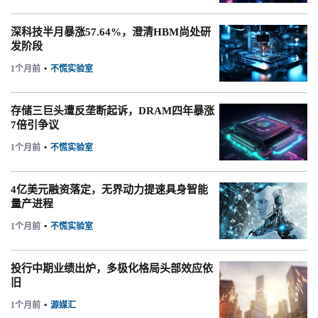
深科技半月暴涨57.64%，澄清HBM尚处研
发阶段
1个月前
•
不慌实验室
存储三巨头遭反垄断起诉，DRAM四年暴涨
7倍引争议
1个月前
•
不慌实验室
4亿美元融资落定，无界动力提速具身智能
量产进程
1个月前
•
不慌实验室
投行中期业绩出炉，多极化格局头部效应依
旧
1个月前
•
源媒汇