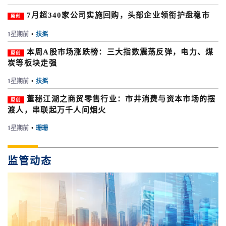
7月超340家公司实施回购，头部企业领衔护盘稳市
原创
1星期前
•
扶摇
本周A股市场涨跌榜：三大指数震荡反弹，电力、煤
原创
炭等板块走强
1星期前
•
扶摇
董秘江湖之商贸零售行业：市井消费与资本市场的摆
原创
渡人，串联起万千人间烟火
1星期前
•
珊珊
监管动态