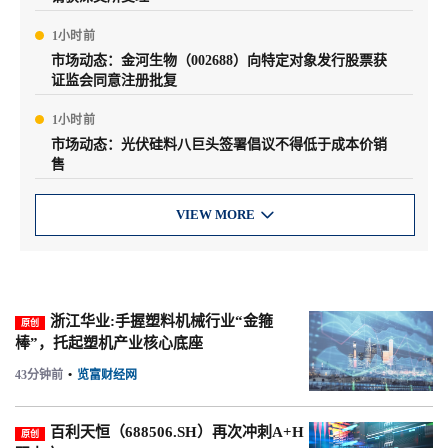
1小时前
市场动态：金河生物（002688）向特定对象发行股票获
证监会同意注册批复
1小时前
市场动态：光伏硅料八巨头签署倡议不得低于成本价销
售
VIEW MORE

浙江华业:手握塑料机械行业“金箍
原创
棒”，托起塑机产业核心底座
43分钟前
•
览富财经网
百利天恒（688506.SH）再次冲刺A+H
原创