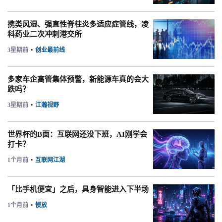
携类风湿、强直性脊柱炎多适应症管线，凌
科药业二次冲刺港交所
3星期前
•
创业最前线
多家车企高管集体预警，新能源车真的会大
跌吗？
3星期前
•
江瀚视野
世界杯的B面：互联网还没下班，AI刚学会
打卡？
1个月前
•
互联网江湖
「比手机便宜」之后，具身智能进入下半场
1个月前
•
慢放