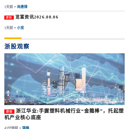
1天前
•
尚唐禄
览富资讯2026.08.06
原创
1天前
•
小览
浙股观察
浙江华业:手握塑料机械行业“金箍棒”，托起塑
原创
机产业核心底座
43分钟前
•
锦楠