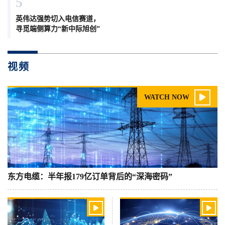
5
英伟达强势切入电信赛道，
寻觅端侧算力“新中际旭创”
视频

WATCH NOW
东方电缆：半年报179亿订单背后的“深海密码”

