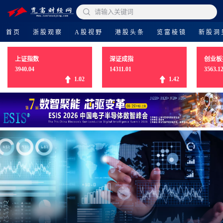

请输入关键词
首页
浙股观察
A股视野
港股头条
览富棱镜
新股洞
上证指数
深证成指
创业板
3940.04
14311.01
3563.1
1.02
1.42