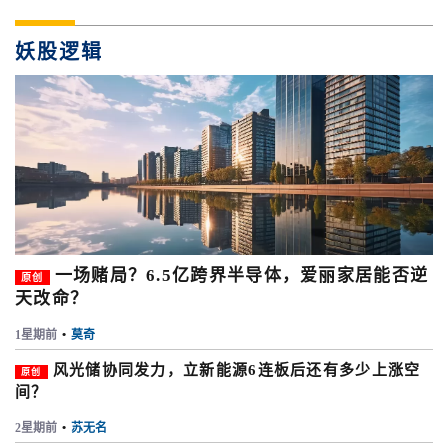
妖股逻辑
一场赌局？6.5亿跨界半导体，爱丽家居能否逆
原创
天改命？
1星期前
•
莫奇
风光储协同发力，立新能源6连板后还有多少上涨空
原创
间？
2星期前
•
苏无名