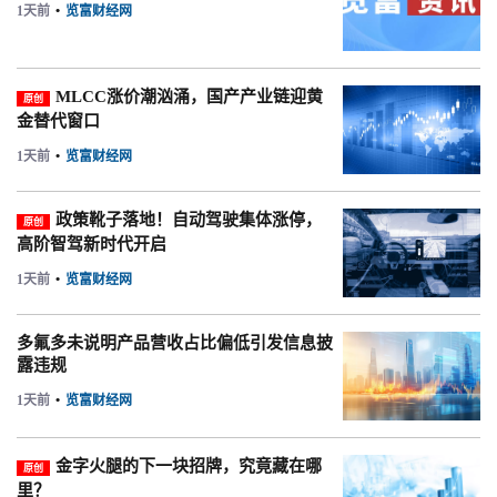
1天前
•
览富财经网
MLCC涨价潮汹涌，国产产业链迎黄
原创
金替代窗口
1天前
•
览富财经网
政策靴子落地！自动驾驶集体涨停，
原创
高阶智驾新时代开启
1天前
•
览富财经网
多氟多未说明产品营收占比偏低引发信息披
露违规
1天前
•
览富财经网
金字火腿的下一块招牌，究竟藏在哪
原创
里？