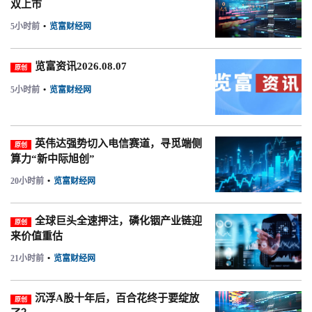
双上市
5小时前
•
览富财经网
览富资讯2026.08.07
原创
5小时前
•
览富财经网
英伟达强势切入电信赛道，寻觅端侧
原创
算力“新中际旭创”
20小时前
•
览富财经网
全球巨头全速押注，磷化铟产业链迎
原创
来价值重估
21小时前
•
览富财经网
沉浮A股十年后，百合花终于要绽放
原创