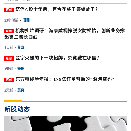
沉浮A股十年后，百合花终于要绽放了？
原创
23小时前
•
珊珊
机构扎堆调研！海康威视挣脱安防桎梏，创新业务撑
原创
起第二增长曲线
1天前
•
莫奇
金字火腿的下一块招牌，究竟藏在哪里？
原创
1天前
•
珊珊
东方电缆半年报：179亿订单背后的“深海密码”
原创
2天前
•
莫奇
新股动态