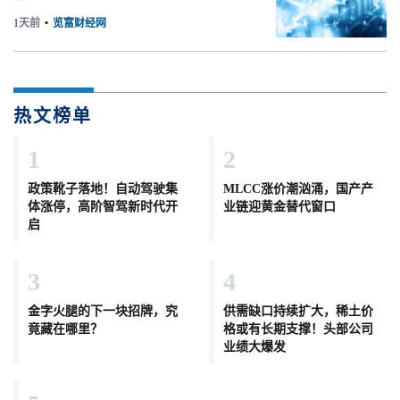
1天前
•
览富财经网
热文榜单
1
2
政策靴子落地！自动驾驶集
MLCC涨价潮汹涌，国产产
体涨停，高阶智驾新时代开
业链迎黄金替代窗口
启
3
4
金字火腿的下一块招牌，究
供需缺口持续扩大，稀土价
竟藏在哪里？
格或有长期支撑！头部公司
业绩大爆发