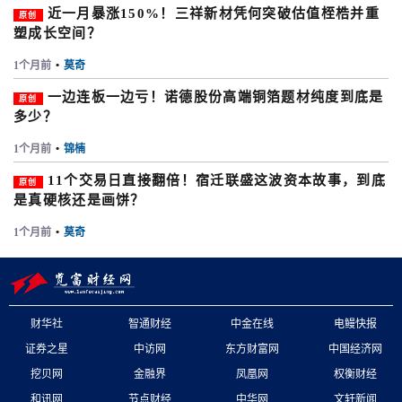
近一月暴涨150%！三祥新材凭何突破估值桎梏并重
原创
塑成长空间？
1个月前
•
莫奇
一边连板一边亏！诺德股份高端铜箔题材纯度到底是
原创
多少？
1个月前
•
锦楠
11个交易日直接翻倍！宿迁联盛这波资本故事，到底
原创
是真硬核还是画饼？
1个月前
•
莫奇
财华社
智通财经
中金在线
电鳗快报
证券之星
中访网
东方财富网
中国经济网
挖贝网
金融界
凤凰网
权衡财经
和讯网
节点财经
中华网
文轩新闻