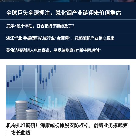
全球巨头全速押注，磷化铟产业链迎来价值重估
沉浮A股十年后，百合花终于要绽放了？
浙江华业:手握塑料机械行业“金箍棒”，托起塑机产业核心底座
英伟达强势切入电信赛道，寻觅端侧算力“新中际旭创”
机构扎堆调研！海康威视挣脱安防桎梏，创新业务撑起第
二增长曲线