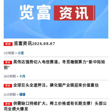
览富资讯2026.08.07
原创
5小时前
•
小览
英伟达强势切入电信赛道，寻觅端侧算力“新中际旭
原创
创”
20小时前
•
十月
全球巨头全速押注，磷化铟产业链迎来价值重估
原创
21小时前
•
珊珊
供需缺口持续扩大，稀土价格或有长期支撑！头部公
原创
司业绩大爆发