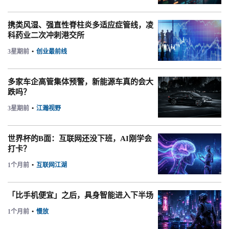
携类风湿、强直性脊柱炎多适应症管线，凌
科药业二次冲刺港交所
3星期前
•
创业最前线
多家车企高管集体预警，新能源车真的会大
跌吗？
3星期前
•
江瀚视野
世界杯的B面：互联网还没下班，AI刚学会
打卡？
1个月前
•
互联网江湖
「比手机便宜」之后，具身智能进入下半场
1个月前
•
慢放