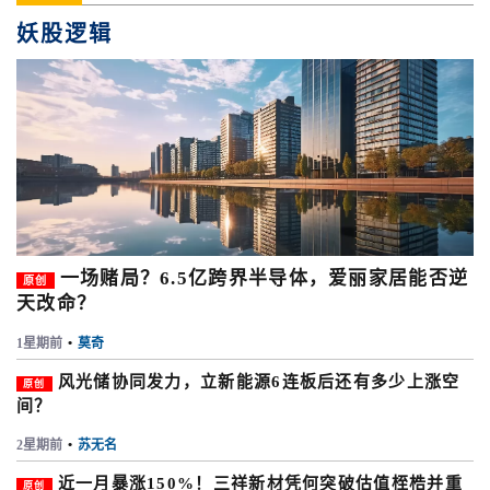
妖股逻辑
一场赌局？6.5亿跨界半导体，爱丽家居能否逆
原创
天改命？
1星期前
•
莫奇
风光储协同发力，立新能源6连板后还有多少上涨空
原创
间？
2星期前
•
苏无名
近一月暴涨150%！三祥新材凭何突破估值桎梏并重
原创