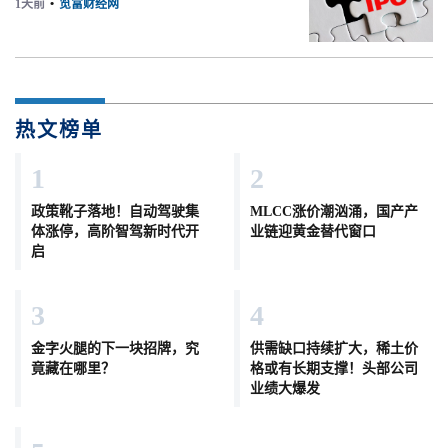
1天前
•
览富财经网
热文榜单
1
2
政策靴子落地！自动驾驶集
MLCC涨价潮汹涌，国产产
体涨停，高阶智驾新时代开
业链迎黄金替代窗口
启
3
4
金字火腿的下一块招牌，究
供需缺口持续扩大，稀土价
竟藏在哪里？
格或有长期支撑！头部公司
业绩大爆发