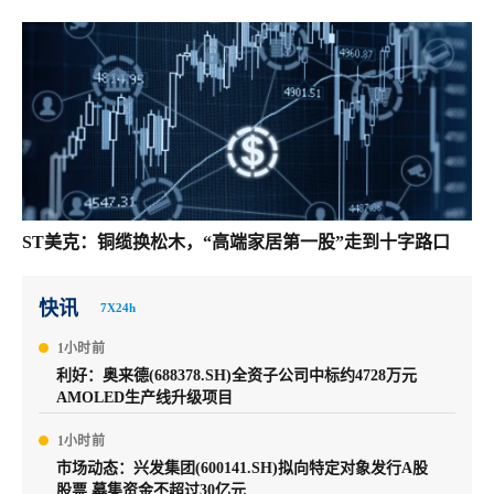
ST美克：铜缆换松木，“高端家居第一股”走到十字路口
快讯
7X24h
1小时前
利好：奥来德(688378.SH)全资子公司中标约4728万元
AMOLED生产线升级项目
1小时前
市场动态：兴发集团(600141.SH)拟向特定对象发行A股
股票 募集资金不超过30亿元