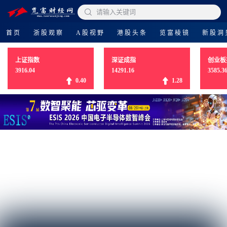

请输入关键词
首页
浙股观察
A股视野
港股头条
览富棱镜
新股洞
上证指数
深证成指
创业板
3916.04
14291.16
3585.3
0.40
1.28