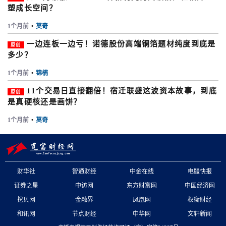
塑成长空间？
1个月前
•
莫奇
一边连板一边亏！诺德股份高端铜箔题材纯度到底是
原创
多少？
1个月前
•
锦楠
11个交易日直接翻倍！宿迁联盛这波资本故事，到底
原创
是真硬核还是画饼？
1个月前
•
莫奇
财华社
智通财经
中金在线
电鳗快报
证券之星
中访网
东方财富网
中国经济网
挖贝网
金融界
凤凰网
权衡财经
和讯网
节点财经
中华网
文轩新闻