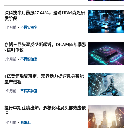
深科技半月暴涨57.64%，澄清HBM尚处研
发阶段
1个月前
•
不慌实验室
存储三巨头遭反垄断起诉，DRAM四年暴涨
7倍引争议
1个月前
•
不慌实验室
4亿美元融资落定，无界动力提速具身智能
量产进程
1个月前
•
不慌实验室
投行中期业绩出炉，多极化格局头部效应依
旧
1个月前
•
源媒汇