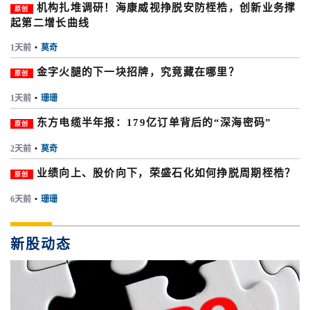
机构扎堆调研！海康威视挣脱安防桎梏，创新业务撑
原创
起第二增长曲线
1天前
•
莫奇
金字火腿的下一块招牌，究竟藏在哪里？
原创
1天前
•
珊珊
东方电缆半年报：179亿订单背后的“深海密码”
原创
2天前
•
莫奇
业绩向上、股价向下，荣盛石化如何挣脱周期桎梏？
原创
6天前
•
珊珊
新股动态