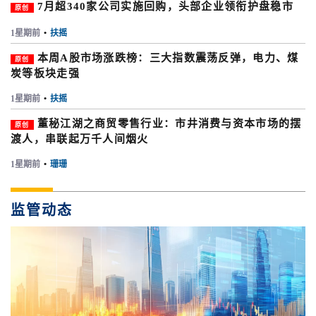
7月超340家公司实施回购，头部企业领衔护盘稳市
原创
1星期前
•
扶摇
本周A股市场涨跌榜：三大指数震荡反弹，电力、煤
原创
炭等板块走强
1星期前
•
扶摇
董秘江湖之商贸零售行业：市井消费与资本市场的摆
原创
渡人，串联起万千人间烟火
1星期前
•
珊珊
监管动态