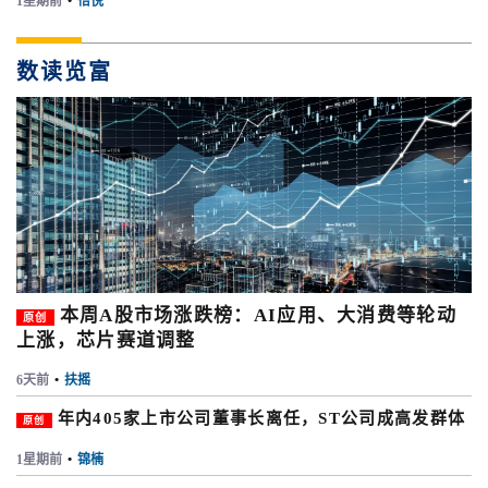
1星期前
•
怡悦
数读览富
本周A股市场涨跌榜：AI应用、大消费等轮动
原创
上涨，芯片赛道调整
6天前
•
扶摇
年内405家上市公司董事长离任，ST公司成高发群体
原创
1星期前
•
锦楠