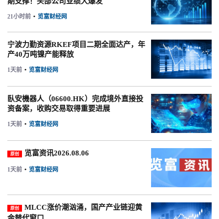
期支撑！头部公司业绩大爆发
21小时前
•
览富财经网
宁波力勤资源RKEF项目二期全面达产，年
产40万吨镍产能释放
1天前
•
览富财经网
臥安機器人（06600.HK）完成境外直接投
资备案，收购交易取得重要进展
1天前
•
览富财经网
览富资讯2026.08.06
原创
1天前
•
览富财经网
MLCC涨价潮汹涌，国产产业链迎黄
原创
金替代窗口