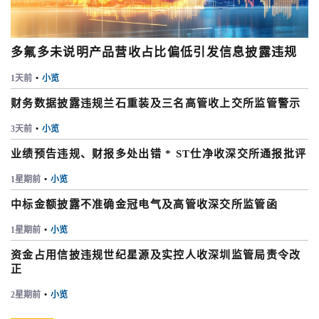
多氟多未说明产品营收占比偏低引发信息披露违规
1天前
•
小览
财务数据披露违规兰石重装及三名高管收上交所监管警示
3天前
•
小览
业绩预告违规、财报多处出错 * ST仕净收深交所通报批评
1星期前
•
小览
中标金额披露不准确金冠电气及高管收深交所监管函
1星期前
•
小览
资金占用信披违规世纪星源及实控人收深圳监管局责令改
正
2星期前
•
小览