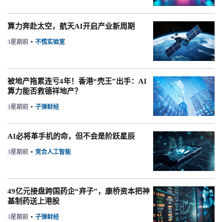
算力奔赴太空，航天AI开启产业新周期
3星期前
•
不慌实验室
被地产拖累连亏4年！香港“壳王”出手：AI
算力能否救德祥地产？
3星期前
•
子弹财经
AI必将革手机的命，但不会是阶跃星辰
3星期前
•
竞合人工智能
49亿元接盘跨国药企“弃子”，康桥资本把神
基制药送上港股
3星期前
•
子弹财经