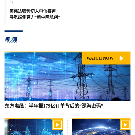
5
英伟达强势切入电信赛道，
寻觅端侧算力“新中际旭创”
视频

WATCH NOW
东方电缆：半年报179亿订单背后的“深海密码”

