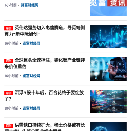
1小时前
•
览富财经网
英伟达强势切入电信赛道，寻觅端侧
原创
算力“新中际旭创”
16小时前
•
览富财经网
全球巨头全速押注，磷化铟产业链迎
原创
来价值重估
16小时前
•
览富财经网
沉浮A股十年后，百合花终于要绽放
原创
了？
18小时前
•
览富财经网
供需缺口持续扩大，稀土价格或有长
原创