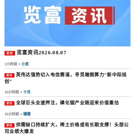
览富资讯2026.08.07
原创
1小时前
•
小览
英伟达强势切入电信赛道，寻觅端侧算力“新中际旭
原创
创”
16小时前
•
十月
全球巨头全速押注，磷化铟产业链迎来价值重估
原创
16小时前
•
珊珊
供需缺口持续扩大，稀土价格或有长期支撑！头部公
原创
司业绩大爆发