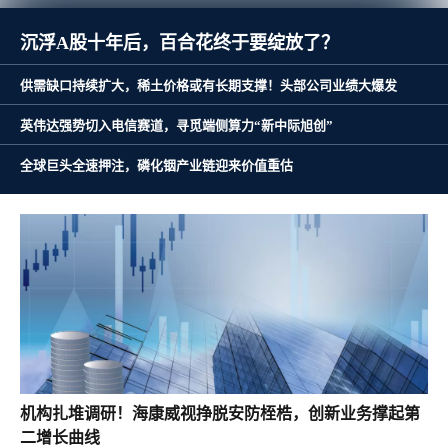
沉浮A股十年后，百合花终于要绽放了？
供需缺口持续扩大，稀土价格或有长期支撑！头部公司业绩大爆发
英伟达强势切入电信赛道，寻觅端侧算力“新中际旭创”
全球巨头全速押注，磷化铟产业链迎来价值重估
机构扎堆调研！海康威视挣脱安防桎梏，创新业务撑起第
二增长曲线