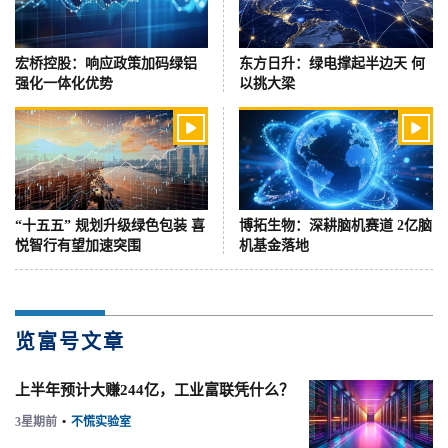
宏桥控股：响应政策加码绿铝
东方日升：绿电撑起半边天 何
强化一体化优势
以挑大梁


“十五五” 规划升级绿色包装 喜
博拓生物：深耕脑机赛道 2亿脑
悦智行有望加速突围
机基金落地
览富号文章
上半年预计大赚244亿，工业富联凭什么？
3星期前
•
不慌实验室