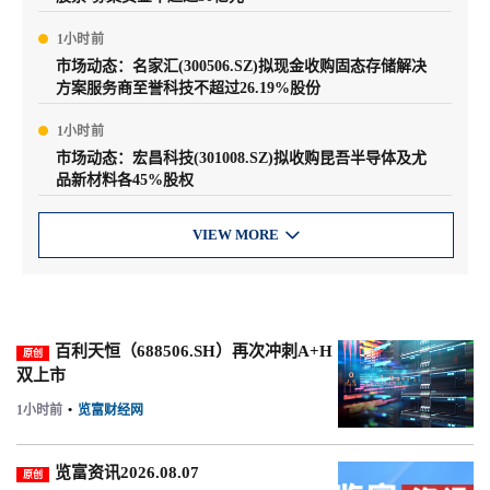
1小时前
市场动态：名家汇(300506.SZ)拟现金收购固态存储解决
方案服务商至誉科技不超过26.19%股份
1小时前
市场动态：宏昌科技(301008.SZ)拟收购昆吾半导体及尤
品新材料各45%股权
VIEW MORE

百利天恒（688506.SH）再次冲刺A+H
原创
双上市
1小时前
•
览富财经网
览富资讯2026.08.07
原创