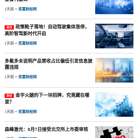
1天前
•
览富财经网
政策靴子落地！自动驾驶集体涨停，
原创
高阶智驾新时代开启
1天前
•
览富财经网
多氟多未说明产品营收占比偏低引发信息披
露违规
1天前
•
览富财经网
金字火腿的下一块招牌，究竟藏在哪
原创
里？
1天前
•
览富财经网
森峰激光：8月7日接受北交所上市委审核