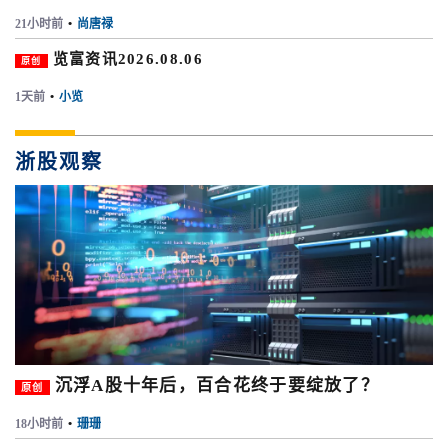
21小时前
•
尚唐禄
览富资讯2026.08.06
原创
1天前
•
小览
浙股观察
沉浮A股十年后，百合花终于要绽放了？
原创
18小时前
•
珊珊