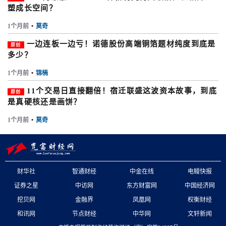
塑成长空间？
1个月前
•
莫奇
一边连板一边亏！诺德股份高端铜箔题材纯度到底是
原创
多少？
1个月前
•
锦楠
11个交易日直接翻倍！宿迁联盛这波资本故事，到底
原创
是真硬核还是画饼？
1个月前
•
莫奇
财华社
智通财经
中金在线
电鳗快报
证券之星
中访网
东方财富网
中国经济网
挖贝网
金融界
凤凰网
权衡财经
和讯网
节点财经
中华网
文轩新闻