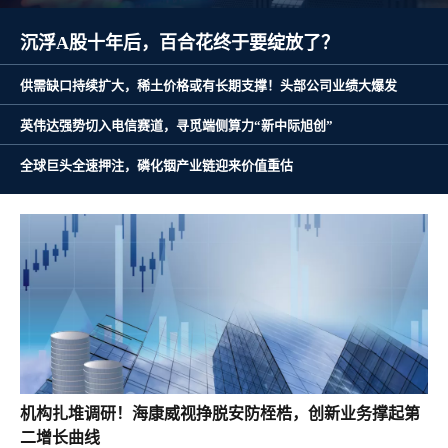
全球巨头全速押注，磷化铟产业链迎来价值重估
沉浮A股十年后，百合花终于要绽放了？
供需缺口持续扩大，稀土价格或有长期支撑！头部公司业绩大爆发
英伟达强势切入电信赛道，寻觅端侧算力“新中际旭创”
机构扎堆调研！海康威视挣脱安防桎梏，创新业务撑起第
二增长曲线