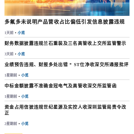
多氟多未说明产品营收占比偏低引发信息披露违规
1天前
•
小览
财务数据披露违规兰石重装及三名高管收上交所监管警示
3天前
•
小览
业绩预告违规、财报多处出错 * ST仕净收深交所通报批评
1星期前
•
小览
中标金额披露不准确金冠电气及高管收深交所监管函
1星期前
•
小览
资金占用信披违规世纪星源及实控人收深圳监管局责令改
正
2星期前
•
小览