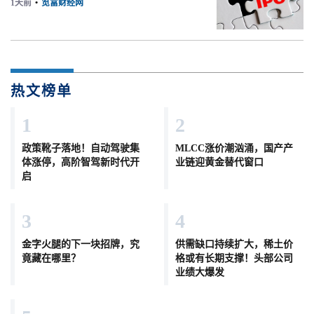
1天前
•
览富财经网
热文榜单
1
2
政策靴子落地！自动驾驶集
MLCC涨价潮汹涌，国产产
体涨停，高阶智驾新时代开
业链迎黄金替代窗口
启
3
4
金字火腿的下一块招牌，究
供需缺口持续扩大，稀土价
竟藏在哪里？
格或有长期支撑！头部公司
业绩大爆发