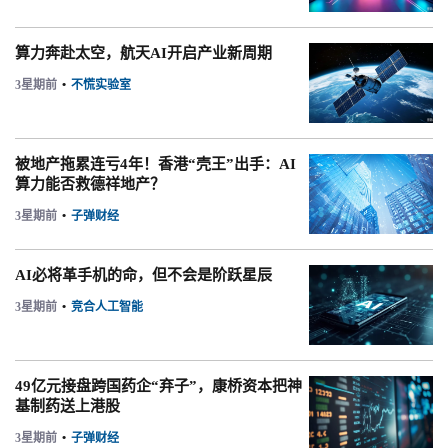
算力奔赴太空，航天AI开启产业新周期
3星期前
•
不慌实验室
被地产拖累连亏4年！香港“壳王”出手：AI
算力能否救德祥地产？
3星期前
•
子弹财经
AI必将革手机的命，但不会是阶跃星辰
3星期前
•
竞合人工智能
49亿元接盘跨国药企“弃子”，康桥资本把神
基制药送上港股
3星期前
•
子弹财经