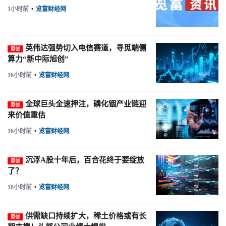
1小时前
•
览富财经网
英伟达强势切入电信赛道，寻觅端侧
原创
算力“新中际旭创”
16小时前
•
览富财经网
全球巨头全速押注，磷化铟产业链迎
原创
来价值重估
16小时前
•
览富财经网
沉浮A股十年后，百合花终于要绽放
原创
了？
18小时前
•
览富财经网
供需缺口持续扩大，稀土价格或有长
原创