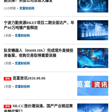
期支撑！头部公司业绩大爆发
21小时前
•
览富财经网
宁波力勤资源RKEF项目二期全面达产，年
产40万吨镍产能释放
1天前
•
览富财经网
臥安機器人（06600.HK）完成境外直接投
资备案，收购交易取得重要进展
1天前
•
览富财经网
览富资讯2026.08.06
原创
1天前
•
览富财经网
MLCC涨价潮汹涌，国产产业链迎黄
原创
金替代窗口