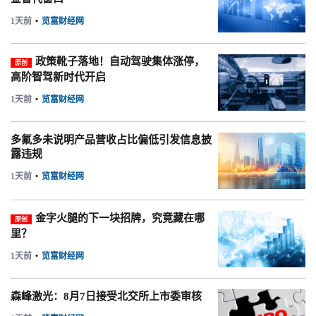
1天前
•
览富财经网
政策靴子落地！自动驾驶集体涨停，
原创
高阶智驾新时代开启
1天前
•
览富财经网
多氟多未说明产品营收占比偏低引发信息披
露违规
1天前
•
览富财经网
金字火腿的下一块招牌，究竟藏在哪
原创
里？
1天前
•
览富财经网
森峰激光：8月7日接受北交所上市委审核