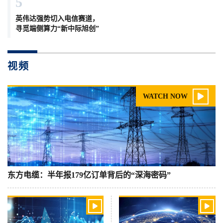
5
英伟达强势切入电信赛道，
寻觅端侧算力“新中际旭创”
视频

WATCH NOW
东方电缆：半年报179亿订单背后的“深海密码”

