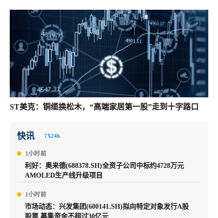
ST美克：铜缆换松木，“高端家居第一股”走到十字路口
快讯
7X24h
1小时前
利好：奥来德(688378.SH)全资子公司中标约4728万元
AMOLED生产线升级项目
1小时前
市场动态：兴发集团(600141.SH)拟向特定对象发行A股
股票 募集资金不超过30亿元