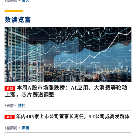
1星期前
•
怡悦
数读览富
本周A股市场涨跌榜：AI应用、大消费等轮动
原创
上涨，芯片赛道调整
6天前
•
扶摇
年内405家上市公司董事长离任，ST公司成高发群体
原创
1星期前
•
锦楠