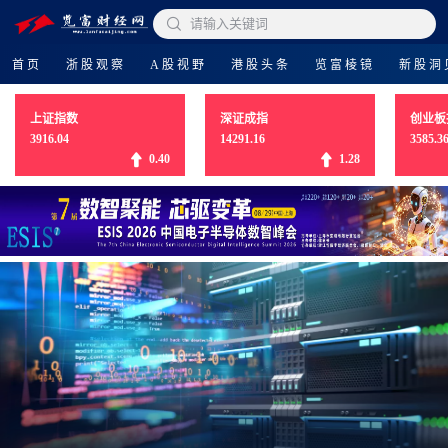

请输入关键词
首页
浙股观察
A股视野
港股头条
览富棱镜
新股洞
上证指数
深证成指
创业板
3916.04
14291.16
3585.3
0.40
1.28
