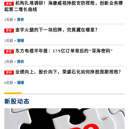
机构扎堆调研！海康威视挣脱安防桎梏，创新业务撑
原创
起第二增长曲线
1天前
•
莫奇
金字火腿的下一块招牌，究竟藏在哪里？
原创
1天前
•
珊珊
东方电缆半年报：179亿订单背后的“深海密码”
原创
2天前
•
莫奇
业绩向上、股价向下，荣盛石化如何挣脱周期桎梏？
原创
6天前
•
珊珊
新股动态