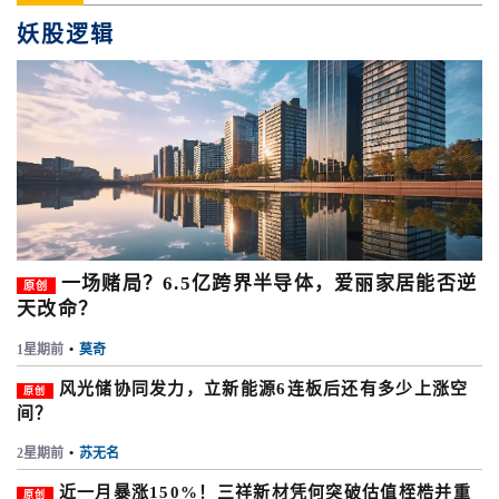
妖股逻辑
一场赌局？6.5亿跨界半导体，爱丽家居能否逆
原创
天改命？
1星期前
•
莫奇
风光储协同发力，立新能源6连板后还有多少上涨空
原创
间？
2星期前
•
苏无名
近一月暴涨150%！三祥新材凭何突破估值桎梏并重
原创