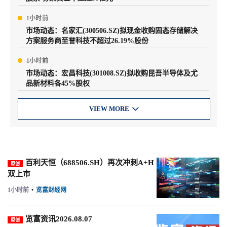
1小时前
市场动态：名家汇(300506.SZ)拟现金收购固态存储解决
方案服务商至誉科技不超过26.19%股份
1小时前
市场动态：宏昌科技(301008.SZ)拟收购昆吾半导体及尤
品新材料各45%股权
VIEW MORE

百利天恒（688506.SH）再次冲刺A+H
原创
双上市
1小时前
•
览富财经网
览富资讯2026.08.07
原创