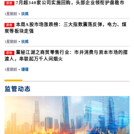
7月超340家公司实施回购，头部企业领衔护盘稳市
原创
1星期前
•
扶摇
本周A股市场涨跌榜：三大指数震荡反弹，电力、煤
原创
炭等板块走强
1星期前
•
扶摇
董秘江湖之商贸零售行业：市井消费与资本市场的摆
原创
渡人，串联起万千人间烟火
1星期前
•
珊珊
监管动态