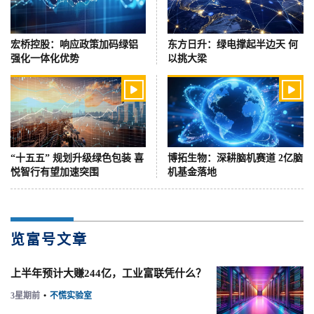
宏桥控股：响应政策加码绿铝
东方日升：绿电撑起半边天 何
强化一体化优势
以挑大梁


“十五五” 规划升级绿色包装 喜
博拓生物：深耕脑机赛道 2亿脑
悦智行有望加速突围
机基金落地
览富号文章
上半年预计大赚244亿，工业富联凭什么？
3星期前
•
不慌实验室