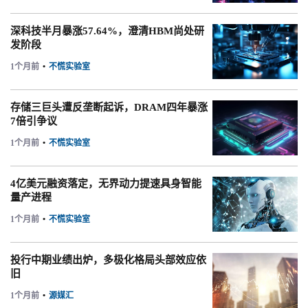
深科技半月暴涨57.64%，澄清HBM尚处研
发阶段
1个月前
•
不慌实验室
存储三巨头遭反垄断起诉，DRAM四年暴涨
7倍引争议
1个月前
•
不慌实验室
4亿美元融资落定，无界动力提速具身智能
量产进程
1个月前
•
不慌实验室
投行中期业绩出炉，多极化格局头部效应依
旧
1个月前
•
源媒汇