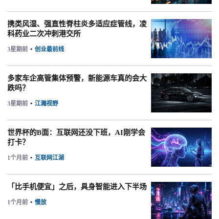
携类风湿、强直性脊柱炎多适应症管线，凌
科药业二次冲刺港交所
3星期前
•
创业最前线
多家车企高管集体预警，新能源车真的会大
跌吗？
3星期前
•
江瀚视野
世界杯的B面：互联网还没下班，AI刚学会
打卡？
1个月前
•
互联网江湖
「比手机便宜」之后，具身智能进入下半场
1个月前
•
慢放