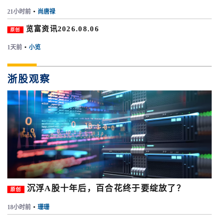
21小时前
•
尚唐禄
览富资讯2026.08.06
原创
1天前
•
小览
浙股观察
沉浮A股十年后，百合花终于要绽放了？
原创
18小时前
•
珊珊