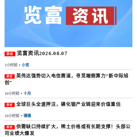
览富资讯2026.08.07
原创
1小时前
•
小览
英伟达强势切入电信赛道，寻觅端侧算力“新中际旭
原创
创”
16小时前
•
十月
全球巨头全速押注，磷化铟产业链迎来价值重估
原创
16小时前
•
珊珊
供需缺口持续扩大，稀土价格或有长期支撑！头部公
原创
司业绩大爆发