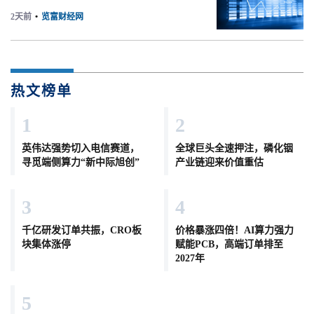
2天前
•
览富财经网
热文榜单
1
2
英伟达强势切入电信赛道，
全球巨头全速押注，磷化铟
寻觅端侧算力“新中际旭创”
产业链迎来价值重估
3
4
千亿研发订单共振，CRO板
价格暴涨四倍！AI算力强力
块集体涨停
赋能PCB，高端订单排至
2027年
5