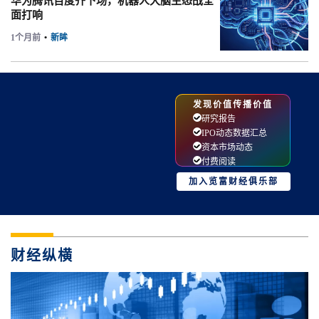
华为腾讯百度齐下场，机器人大脑生态战全
面打响
1个月前
•
新眸
发现价值传播价值
研究报告
IPO动态数据汇总
资本市场动态
付费阅读
加入览富财经俱乐部
财经纵横