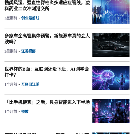
携类风湿、强直性脊柱炎多适应症管线，凌
科药业二次冲刺港交所
3星期前
•
创业最前线
多家车企高管集体预警，新能源车真的会大
跌吗？
3星期前
•
江瀚视野
世界杯的B面：互联网还没下班，AI刚学会
打卡？
1个月前
•
互联网江湖
「比手机便宜」之后，具身智能进入下半场
1个月前
•
慢放