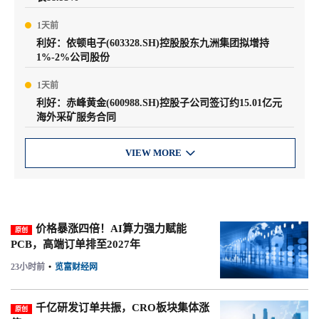
1天前
利好：依顿电子(603328.SH)控股股东九洲集团拟增持
1%-2%公司股份
1天前
利好：赤峰黄金(600988.SH)控股子公司签订约15.01亿元
海外采矿服务合同
VIEW MORE

价格暴涨四倍！AI算力强力赋能
原创
PCB，高端订单排至2027年
23小时前
•
览富财经网
千亿研发订单共振，CRO板块集体涨
原创