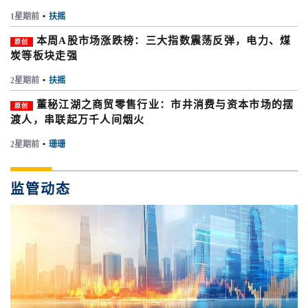
1星期前
•
扶摇
本周A股市场涨跌榜：三大指数震荡反弹，电力、煤
原创
炭等板块走强
2星期前
•
扶摇
董秘江湖之商贸零售行业：市井消费与资本市场的摆
原创
渡人，串联起万千人间烟火
2星期前
•
珊珊
监管动态