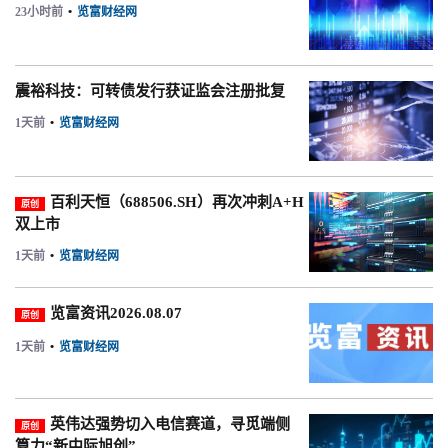
23小时前
•
览富财经网
震裕科技：可转债发行获证监会注册批复
1天前
•
览富财经网
百利天恒（688506.SH）再次冲刺A+H
原创
双上市
1天前
•
览富财经网
览富资讯2026.08.07
原创
1天前
•
览富财经网
英伟达强势切入电信赛道，寻觅端侧
原创
算力“新中际旭创”