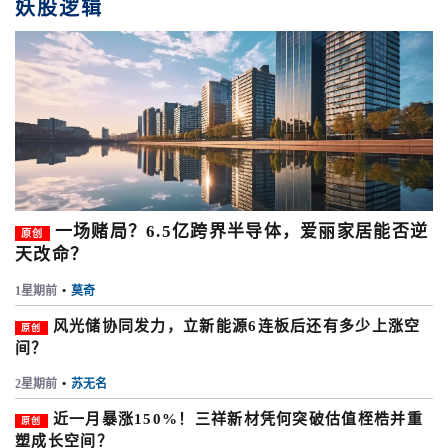
妖股逻辑
一场赌局？6.5亿跨界半导体，爱丽家居能否逆
原创
天改命？
1星期前
•
莫奇
风光储协同发力，立新能源6连板后还有多少上涨空
原创
间？
2星期前
•
苏无名
近一月暴涨150%！三祥新材凭何突破估值桎梏并重
原创
塑成长空间？