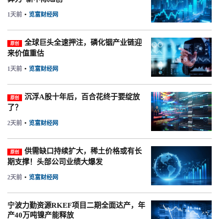
1天前
•
览富财经网
全球巨头全速押注，磷化铟产业链迎
原创
来价值重估
1天前
•
览富财经网
沉浮A股十年后，百合花终于要绽放
原创
了？
2天前
•
览富财经网
供需缺口持续扩大，稀土价格或有长
原创
期支撑！头部公司业绩大爆发
2天前
•
览富财经网
宁波力勤资源RKEF项目二期全面达产，年
产40万吨镍产能释放