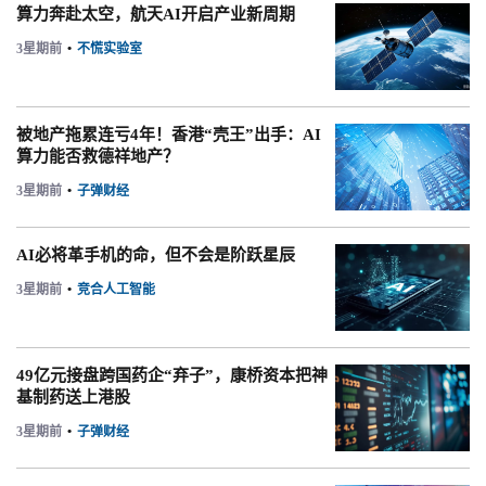
算力奔赴太空，航天AI开启产业新周期
3星期前
•
不慌实验室
被地产拖累连亏4年！香港“壳王”出手：AI
算力能否救德祥地产？
3星期前
•
子弹财经
AI必将革手机的命，但不会是阶跃星辰
3星期前
•
竞合人工智能
49亿元接盘跨国药企“弃子”，康桥资本把神
基制药送上港股
3星期前
•
子弹财经