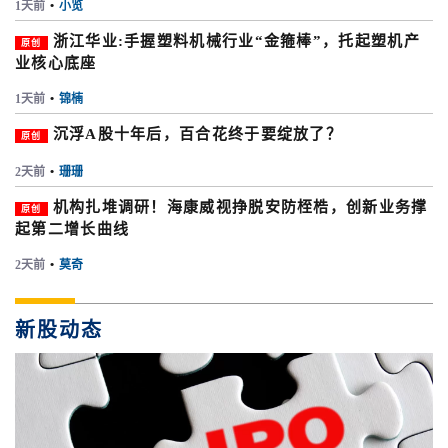
1天前
•
小览
浙江华业:手握塑料机械行业“金箍棒”，托起塑机产
原创
业核心底座
1天前
•
锦楠
沉浮A股十年后，百合花终于要绽放了？
原创
2天前
•
珊珊
机构扎堆调研！海康威视挣脱安防桎梏，创新业务撑
原创
起第二增长曲线
2天前
•
莫奇
新股动态