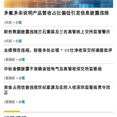
多氟多未说明产品营收占比偏低引发信息披露违规
3天前
•
小览
财务数据披露违规兰石重装及三名高管收上交所监管警示
4天前
•
小览
业绩预告违规、财报多处出错 * ST仕净收深交所通报批评
1星期前
•
小览
中标金额披露不准确金冠电气及高管收深交所监管函
1星期前
•
小览
资金占用信披违规世纪星源及实控人收深圳监管局责令改
正
2星期前
•
小览