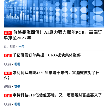
价格暴涨四倍！AI算力强力赋能PCB，高端订
原创
单排至2027年
23小时前
•
十月
千亿研发订单共振，CRO板块集体涨停
原创
1天前
•
珊珊
净利润从暴跌43%到暴增十来倍，富瀚微做对了什
原创
么？
1天前
•
锦楠
宇树科技610亿估值落地，又一场顶级财富盛宴来了
原创
1天前
•
珊珊