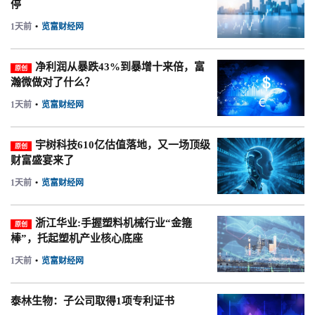
停
1天前
•
览富财经网
净利润从暴跌43%到暴增十来倍，富
原创
瀚微做对了什么？
1天前
•
览富财经网
宇树科技610亿估值落地，又一场顶级
原创
财富盛宴来了
1天前
•
览富财经网
浙江华业:手握塑料机械行业“金箍
原创
棒”，托起塑机产业核心底座
1天前
•
览富财经网
泰林生物：子公司取得1项专利证书