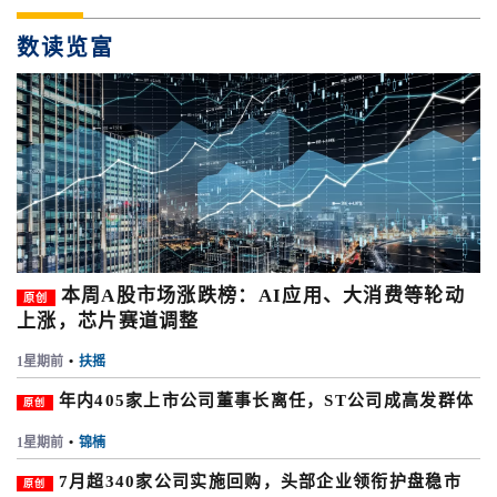
数读览富
本周A股市场涨跌榜：AI应用、大消费等轮动
原创
上涨，芯片赛道调整
1星期前
•
扶摇
年内405家上市公司董事长离任，ST公司成高发群体
原创
1星期前
•
锦楠
7月超340家公司实施回购，头部企业领衔护盘稳市
原创