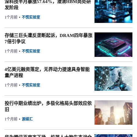
深科技半月暴涨57.64%，澄清HBM尚处研
发阶段
1个月前
•
不慌实验室
存储三巨头遭反垄断起诉，DRAM四年暴涨
7倍引争议
1个月前
•
不慌实验室
4亿美元融资落定，无界动力提速具身智能
量产进程
1个月前
•
不慌实验室
投行中期业绩出炉，多极化格局头部效应依
旧
1个月前
•
源媒汇