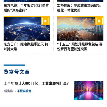
东方电缆：半年报179亿订单背
宏桥控股：响应政策加码绿铝
后的“深海密码”
强化一体化优势


东方日升：绿电撑起半边天 何
“十五五” 规划升级绿色包装 喜
以挑大梁
悦智行有望加速突围
览富号文章
上半年预计大赚244亿，工业富联凭什么？
3星期前
•
不慌实验室