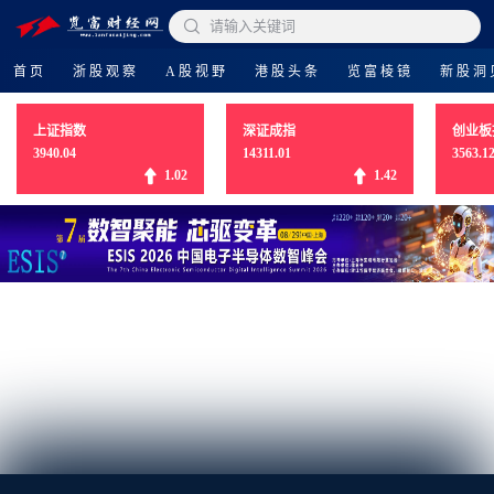

请输入关键词
首页
浙股观察
A股视野
港股头条
览富棱镜
新股洞
上证指数
深证成指
创业板
3940.04
14311.01
3563.1
1.02
1.42