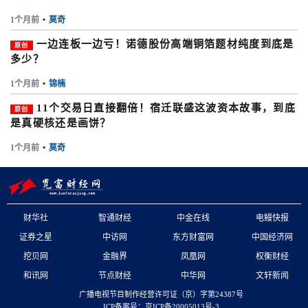
1个月前
•
莫奇
一边连板一边亏！诺德股份高端铜箔题材纯度到底是
原创
多少？
1个月前
•
锦楠
11个交易日直接翻倍！宿迁联盛这波资本故事，到底
原创
是真硬核还是画饼？
1个月前
•
莫奇
财华社
智通财经
中金在线
电鳗快报
证券之星
中访网
东方财富网
中国经济网
挖贝网
金融界
凤凰网
权衡财经
和讯网
节点财经
中华网
文轩新闻
广播电视节目制作经营许可证（京）字第24387号
ICP备案号：京ICP备20005013号-3