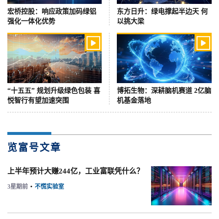
宏桥控股：响应政策加码绿铝
东方日升：绿电撑起半边天 何
强化一体化优势
以挑大梁


“十五五” 规划升级绿色包装 喜
博拓生物：深耕脑机赛道 2亿脑
悦智行有望加速突围
机基金落地
览富号文章
上半年预计大赚244亿，工业富联凭什么？
3星期前
•
不慌实验室