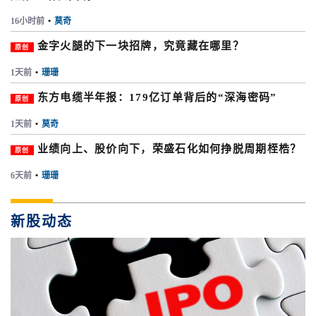
16小时前
•
莫奇
金字火腿的下一块招牌，究竟藏在哪里？
原创
1天前
•
珊珊
东方电缆半年报：179亿订单背后的“深海密码”
原创
1天前
•
莫奇
业绩向上、股价向下，荣盛石化如何挣脱周期桎梏？
原创
6天前
•
珊珊
新股动态