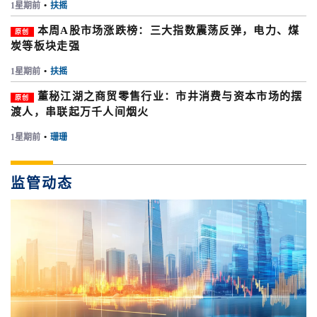
1星期前
•
扶摇
本周A股市场涨跌榜：三大指数震荡反弹，电力、煤
原创
炭等板块走强
1星期前
•
扶摇
董秘江湖之商贸零售行业：市井消费与资本市场的摆
原创
渡人，串联起万千人间烟火
1星期前
•
珊珊
监管动态