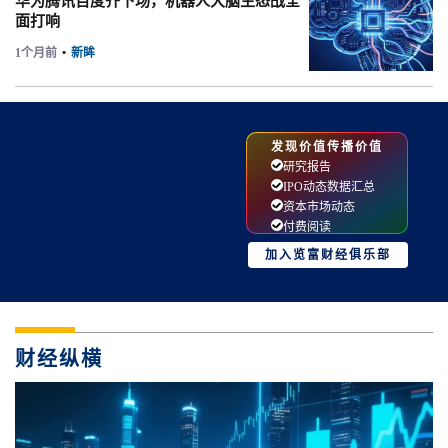
华为腾讯百度齐下场，机器人大脑生态战全
面打响
1个月前
•
新眸
发现价值传播价值
研究报告
IPO动态数据汇总
资本市场动态
付费阅读
加入览富财经俱乐部
财经纵横