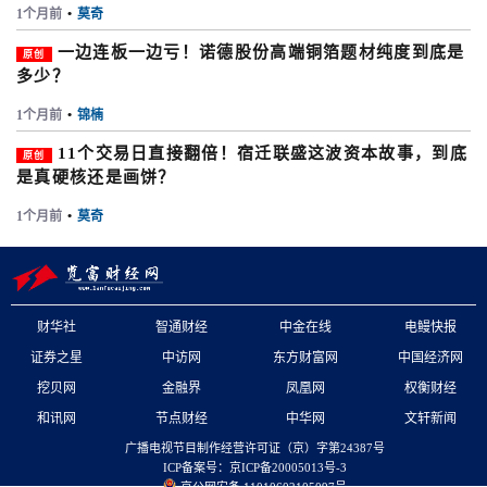
1个月前
•
莫奇
一边连板一边亏！诺德股份高端铜箔题材纯度到底是
原创
多少？
1个月前
•
锦楠
11个交易日直接翻倍！宿迁联盛这波资本故事，到底
原创
是真硬核还是画饼？
1个月前
•
莫奇
财华社
智通财经
中金在线
电鳗快报
证券之星
中访网
东方财富网
中国经济网
挖贝网
金融界
凤凰网
权衡财经
和讯网
节点财经
中华网
文轩新闻
广播电视节目制作经营许可证（京）字第24387号
ICP备案号：京ICP备20005013号-3