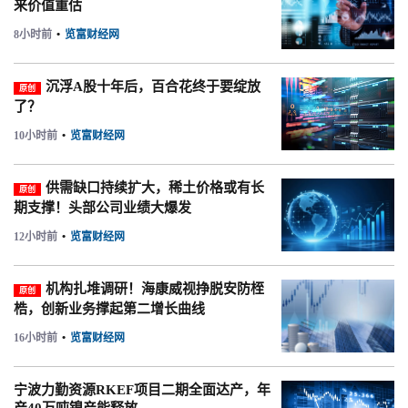
来价值重估
8小时前
•
览富财经网
沉浮A股十年后，百合花终于要绽放
原创
了？
10小时前
•
览富财经网
供需缺口持续扩大，稀土价格或有长
原创
期支撑！头部公司业绩大爆发
12小时前
•
览富财经网
机构扎堆调研！海康威视挣脱安防桎
原创
梏，创新业务撑起第二增长曲线
16小时前
•
览富财经网
宁波力勤资源RKEF项目二期全面达产，年