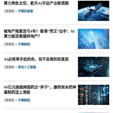
算力奔赴太空，航天AI开启产业新周期
3星期前
•
不慌实验室
被地产拖累连亏4年！香港“壳王”出手：AI
算力能否救德祥地产？
3星期前
•
子弹财经
AI必将革手机的命，但不会是阶跃星辰
3星期前
•
竞合人工智能
49亿元接盘跨国药企“弃子”，康桥资本把神
基制药送上港股
3星期前
•
子弹财经