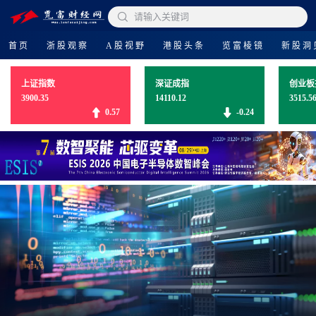

请输入关键词
首页
浙股观察
A股视野
港股头条
览富棱镜
新股洞
上证指数
深证成指
创业板
3900.35
14110.12
3515.5
0.57
-0.24