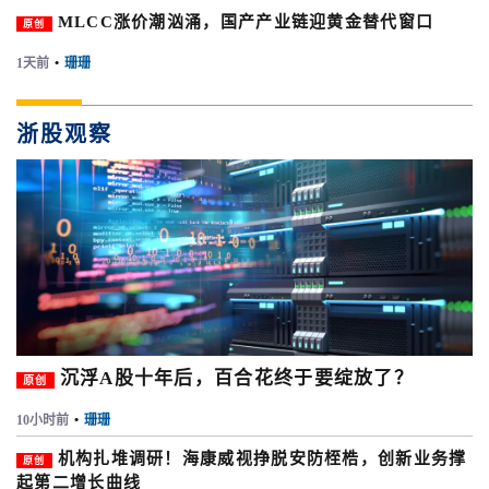
MLCC涨价潮汹涌，国产产业链迎黄金替代窗口
原创
1天前
•
珊珊
浙股观察
沉浮A股十年后，百合花终于要绽放了？
原创
10小时前
•
珊珊
机构扎堆调研！海康威视挣脱安防桎梏，创新业务撑
原创
起第二增长曲线