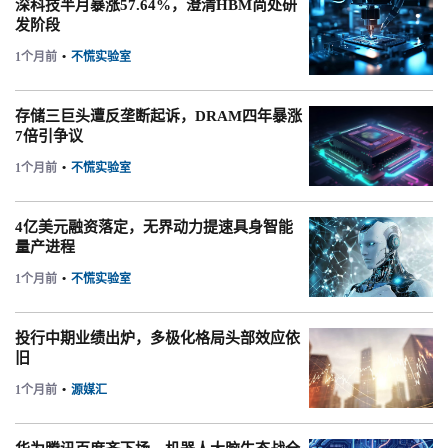
深科技半月暴涨57.64%，澄清HBM尚处研
发阶段
1个月前
•
不慌实验室
存储三巨头遭反垄断起诉，DRAM四年暴涨
7倍引争议
1个月前
•
不慌实验室
4亿美元融资落定，无界动力提速具身智能
量产进程
1个月前
•
不慌实验室
投行中期业绩出炉，多极化格局头部效应依
旧
1个月前
•
源媒汇