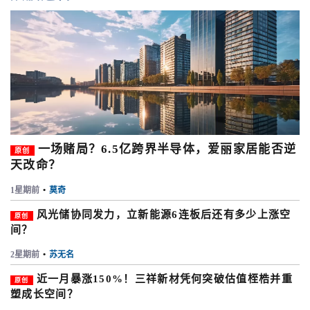
一场赌局？6.5亿跨界半导体，爱丽家居能否逆
原创
天改命？
1星期前
•
莫奇
风光储协同发力，立新能源6连板后还有多少上涨空
原创
间？
2星期前
•
苏无名
近一月暴涨150%！三祥新材凭何突破估值桎梏并重
原创
塑成长空间？