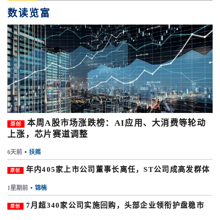
数读览富
本周A股市场涨跌榜：AI应用、大消费等轮动
原创
上涨，芯片赛道调整
6天前
•
扶摇
年内405家上市公司董事长离任，ST公司成高发群体
原创
1星期前
•
锦楠
7月超340家公司实施回购，头部企业领衔护盘稳市
原创