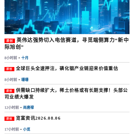
英伟达强势切入电信赛道，寻觅端侧算力“新中
原创
际旭创”
8小时前
•
十月
全球巨头全速押注，磷化铟产业链迎来价值重估
原创
8小时前
•
珊珊
供需缺口持续扩大，稀土价格或有长期支撑！头部公
原创
司业绩大爆发
12小时前
•
尚唐禄
览富资讯2026.08.06
原创
17小时前
•
小览