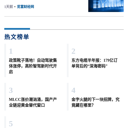
1天前
•
览富财经网
热文榜单
1
2
政策靴子落地！自动驾驶集
东方电缆半年报：179亿订
体涨停，高阶智驾新时代开
单背后的“深海密码”
启
3
4
MLCC涨价潮汹涌，国产产
金字火腿的下一块招牌，究
业链迎黄金替代窗口
竟藏在哪里？
5