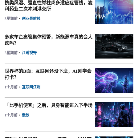
携类风湿、强直性脊柱炎多适应症管线，凌
科药业二次冲刺港交所
3星期前
•
创业最前线
多家车企高管集体预警，新能源车真的会大
跌吗？
3星期前
•
江瀚视野
世界杯的B面：互联网还没下班，AI刚学会
打卡？
1个月前
•
互联网江湖
「比手机便宜」之后，具身智能进入下半场
1个月前
•
慢放