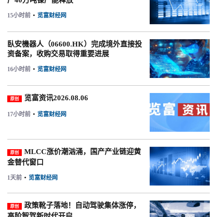
产40万吨镍产能释放
15小时前
•
览富财经网
臥安機器人（06600.HK）完成境外直接投
资备案，收购交易取得重要进展
16小时前
•
览富财经网
览富资讯2026.08.06
原创
17小时前
•
览富财经网
MLCC涨价潮汹涌，国产产业链迎黄
原创
金替代窗口
1天前
•
览富财经网
政策靴子落地！自动驾驶集体涨停，
原创
高阶智驾新时代开启