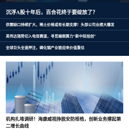
沉浮A股十年后，百合花终于要绽放了？
供需缺口持续扩大，稀土价格或有长期支撑！头部公司业绩大爆发
英伟达强势切入电信赛道，寻觅端侧算力“新中际旭创”
全球巨头全速押注，磷化铟产业链迎来价值重估
机构扎堆调研！海康威视挣脱安防桎梏，创新业务撑起第
二增长曲线