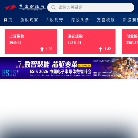

请输入关键词
首页
浙股观察
A股视野
港股头条
览富棱镜
新股洞
上证指数
深证成指
创业板
3940.04
14311.01
3563.1
1.02
1.42
