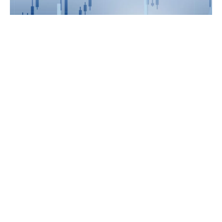
机构扎堆调研！海康威视挣脱安防桎梏，创新业务撑起第
二增长曲线
快讯
7X24h
21小时前
利好：金智科技(002090.SZ)中标国网上海电力及南京公
安项目合计7359.28万元
21小时前
利好：五洲特纸(605007.SH)2026年半年度净利润同比增
长88.95%