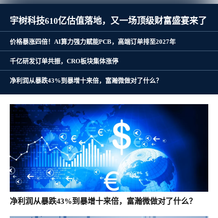
净利润从暴跌43%到暴增十来倍，富瀚微做对了什
么？
宇树科技610亿估值落地，又一场顶级财富盛宴来了
价格暴涨四倍！AI算力强力赋能PCB，高端订单排至2027年
千亿研发订单共振，CRO板块集体涨停
净利润从暴跌43%到暴增十来倍，富瀚微做对了什么？