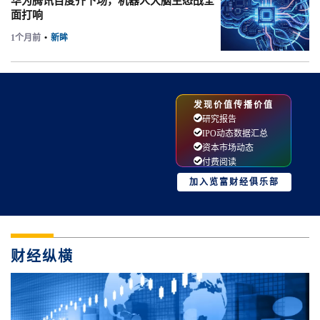
华为腾讯百度齐下场，机器人大脑生态战全
面打响
1个月前
•
新眸
发现价值传播价值
研究报告
IPO动态数据汇总
资本市场动态
付费阅读
加入览富财经俱乐部
财经纵横