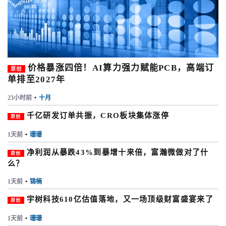
价格暴涨四倍！AI算力强力赋能PCB，高端订
原创
单排至2027年
23小时前
•
十月
千亿研发订单共振，CRO板块集体涨停
原创
1天前
•
珊珊
净利润从暴跌43%到暴增十来倍，富瀚微做对了什
原创
么？
1天前
•
锦楠
宇树科技610亿估值落地，又一场顶级财富盛宴来了
原创
1天前
•
珊珊