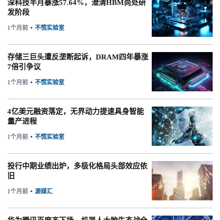
深科技半月暴涨57.64%，澄清HBM尚处研
发阶段
1个月前
•
不慌实验室
存储三巨头遭反垄断起诉，DRAM四年暴涨
7倍引争议
1个月前
•
不慌实验室
4亿美元融资落定，无界动力提速具身智能
量产进程
1个月前
•
不慌实验室
投行中期业绩出炉，多极化格局头部效应依
旧
1个月前
•
源媒汇