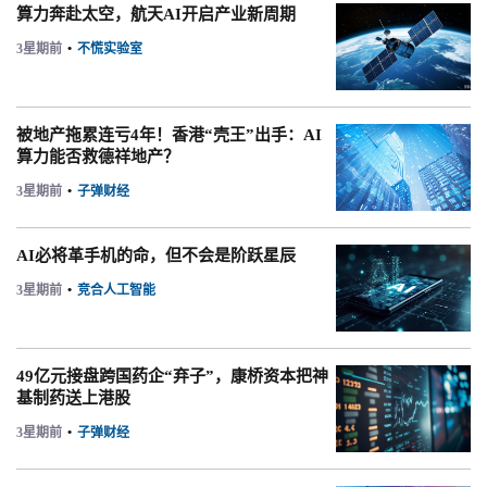
算力奔赴太空，航天AI开启产业新周期
3星期前
•
不慌实验室
被地产拖累连亏4年！香港“壳王”出手：AI
算力能否救德祥地产？
3星期前
•
子弹财经
AI必将革手机的命，但不会是阶跃星辰
3星期前
•
竞合人工智能
49亿元接盘跨国药企“弃子”，康桥资本把神
基制药送上港股
3星期前
•
子弹财经