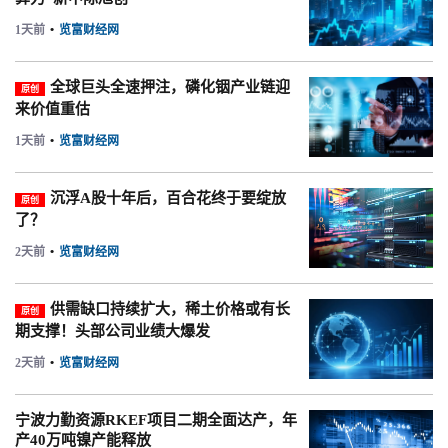
1天前
•
览富财经网
全球巨头全速押注，磷化铟产业链迎
原创
来价值重估
1天前
•
览富财经网
沉浮A股十年后，百合花终于要绽放
原创
了？
2天前
•
览富财经网
供需缺口持续扩大，稀土价格或有长
原创
期支撑！头部公司业绩大爆发
2天前
•
览富财经网
宁波力勤资源RKEF项目二期全面达产，年
产40万吨镍产能释放