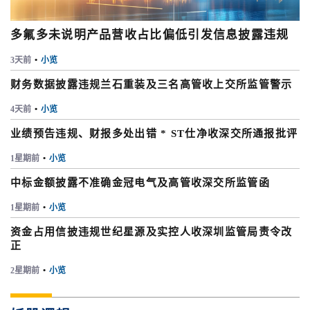
多氟多未说明产品营收占比偏低引发信息披露违规
3天前
•
小览
财务数据披露违规兰石重装及三名高管收上交所监管警示
4天前
•
小览
业绩预告违规、财报多处出错 * ST仕净收深交所通报批评
1星期前
•
小览
中标金额披露不准确金冠电气及高管收深交所监管函
1星期前
•
小览
资金占用信披违规世纪星源及实控人收深圳监管局责令改
正
2星期前
•
小览