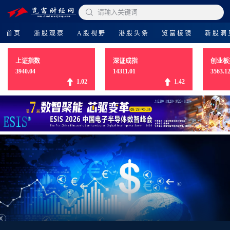

请输入关键词
首页
浙股观察
A股视野
港股头条
览富棱镜
新股洞
上证指数
深证成指
创业板
3940.04
14311.01
3563.1
1.02
1.42