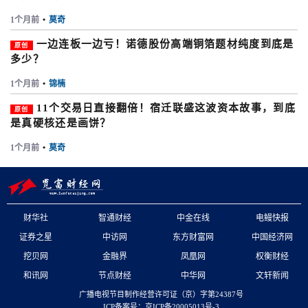
1个月前
•
莫奇
一边连板一边亏！诺德股份高端铜箔题材纯度到底是
原创
多少？
1个月前
•
锦楠
11个交易日直接翻倍！宿迁联盛这波资本故事，到底
原创
是真硬核还是画饼？
1个月前
•
莫奇
财华社
智通财经
中金在线
电鳗快报
证券之星
中访网
东方财富网
中国经济网
挖贝网
金融界
凤凰网
权衡财经
和讯网
节点财经
中华网
文轩新闻
广播电视节目制作经营许可证（京）字第24387号
ICP备案号：京ICP备20005013号-3