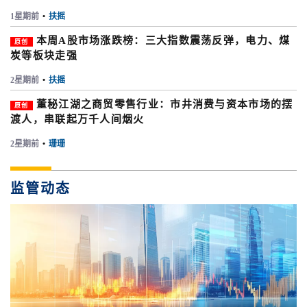
1星期前
•
扶摇
本周A股市场涨跌榜：三大指数震荡反弹，电力、煤
原创
炭等板块走强
2星期前
•
扶摇
董秘江湖之商贸零售行业：市井消费与资本市场的摆
原创
渡人，串联起万千人间烟火
2星期前
•
珊珊
监管动态