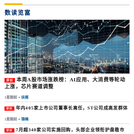
数读览富
本周A股市场涨跌榜：AI应用、大消费等轮动
原创
上涨，芯片赛道调整
1星期前
•
扶摇
年内405家上市公司董事长离任，ST公司成高发群体
原创
1星期前
•
锦楠
7月超340家公司实施回购，头部企业领衔护盘稳市
原创