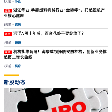
1天前
•
小览
浙江华业:手握塑料机械行业“金箍棒”，托起塑机产
原创
业核心底座
1天前
•
锦楠
沉浮A股十年后，百合花终于要绽放了？
原创
2天前
•
珊珊
机构扎堆调研！海康威视挣脱安防桎梏，创新业务撑
原创
起第二增长曲线
2天前
•
莫奇
新股动态