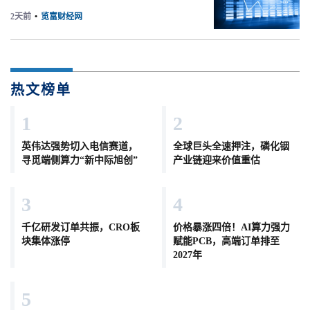
2天前
•
览富财经网
热文榜单
1
2
英伟达强势切入电信赛道，
全球巨头全速押注，磷化铟
寻觅端侧算力“新中际旭创”
产业链迎来价值重估
3
4
千亿研发订单共振，CRO板
价格暴涨四倍！AI算力强力
块集体涨停
赋能PCB，高端订单排至
2027年
5