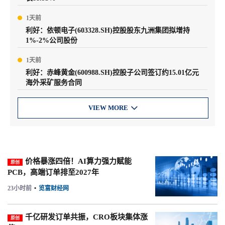
1天前
利好：依顿电子(603328.SH)控股股东九洲集团拟增持
1%-2%公司股份
1天前
利好：赤峰黄金(600988.SH)控股子公司签订约15.01亿元
海外采矿服务合同
VIEW MORE

价格暴涨四倍！AI算力强力赋能
原创
PCB，高端订单排至2027年
23小时前
•
览富财经网
千亿研发订单共振，CRO板块集体涨
原创