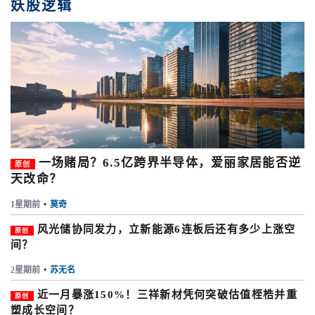
妖股逻辑
一场赌局？6.5亿跨界半导体，爱丽家居能否逆
原创
天改命？
1星期前
•
莫奇
风光储协同发力，立新能源6连板后还有多少上涨空
原创
间？
2星期前
•
苏无名
近一月暴涨150%！三祥新材凭何突破估值桎梏并重
原创
塑成长空间？