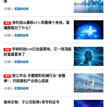
停
1天前
•
览富财经网
净利润从暴跌43%到暴增十来倍，富
原创
瀚微做对了什么？
1天前
•
览富财经网
宇树科技610亿估值落地，又一场顶级
原创
财富盛宴来了
1天前
•
览富财经网
浙江华业:手握塑料机械行业“金箍
原创
棒”，托起塑机产业核心底座
1天前
•
览富财经网
泰林生物：子公司取得1项专利证书