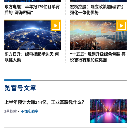
东方电缆：半年报179亿订单背
宏桥控股：响应政策加码绿铝
后的“深海密码”
强化一体化优势


东方日升：绿电撑起半边天 何
“十五五” 规划升级绿色包装 喜
以挑大梁
悦智行有望加速突围
览富号文章
上半年预计大赚244亿，工业富联凭什么？
3星期前
•
不慌实验室