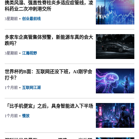
携类风湿、强直性脊柱炎多适应症管线，凌
科药业二次冲刺港交所
3星期前
•
创业最前线
多家车企高管集体预警，新能源车真的会大
跌吗？
3星期前
•
江瀚视野
世界杯的B面：互联网还没下班，AI刚学会
打卡？
1个月前
•
互联网江湖
「比手机便宜」之后，具身智能进入下半场
1个月前
•
慢放