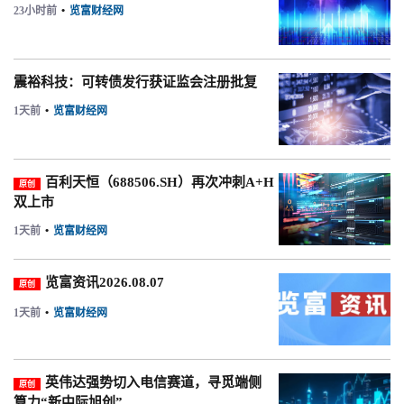
23小时前
•
览富财经网
震裕科技：可转债发行获证监会注册批复
1天前
•
览富财经网
百利天恒（688506.SH）再次冲刺A+H
原创
双上市
1天前
•
览富财经网
览富资讯2026.08.07
原创
1天前
•
览富财经网
英伟达强势切入电信赛道，寻觅端侧
原创
算力“新中际旭创”