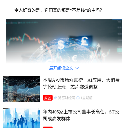
令人好奇的是，它们真的都是“不差钱”的主吗？
展开阅读全文

本周A股市场涨跌榜：AI应用、大消费
等轮动上涨，芯片赛道调整
览富财经网
1星期前
原创
60后老板占据半壁江山，求的是“小富即安”
年内405家上市公司董事长离任，ST公
从地域分布看，根据省份划分，广东、浙江、江苏、北京
司成高发群体
四地均超过100家，其中，广东、浙江以134家的数量并列第