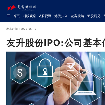
首页
浙股观察
A股视野
港股头条
览富棱镜
新股洞见
发布时间：2025-06-13
友升股份IPO:公司基