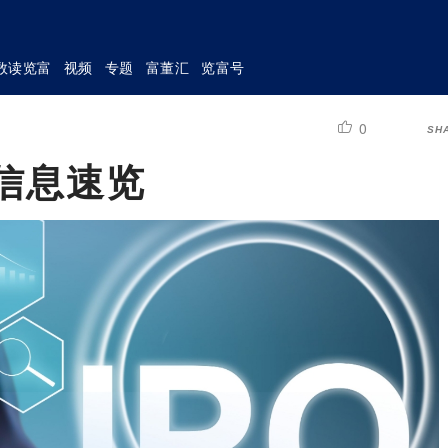
数读览富
视频
专题
富董汇
览富号
0
SH
本信息速览