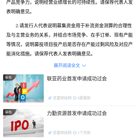
产品竞争力，说明经营业绩增长的可持续性。请保荐代表人发
表明确意见。
2.请发行人代表说明募集资金用于补流资金测算的合理性
及与主营业务的关系，并结合市场竞争、在手订单、现有产能
等情况，说明募投项目投产后是否存在产能过剩风险及对应产
能消化措施。请保荐代表人发表明确意见。
展开阅读全文

3.请发行人代表结合前期会计差错更正及相关内控问题的
整改情况，说明整改是否到位，相关内部控制是否健全并有效
审核
联亚药业首发申请成功过会
执行。请保荐代表人发表明确意见。
览富财经网
4星期前
审核
力勤资源首发申请成功过会
览富财经网
1个月前