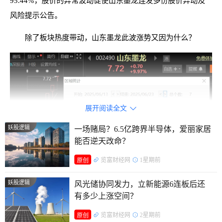
95.44%，股价的异常波动促使山东墨龙连发多份股价异动及
风险提示公告。
除了板块热度带动，山东墨龙此波涨势又因为什么？
展开阅读全文

妖股逻辑
一场赌局？6.5亿跨界半导体，爱丽家居
能否逆天改命？
持续亏损至ST
览富财经网
1星期前
原创
山东墨龙始创于1986年，1987年正式进入石油机械制造
妖股逻辑
风光储协同发力，立新能源6连板后还
行业。2004年，公司在香港联交所创业板上市；2007年2月转
有多少上涨空间？
至香港主板。2010年10月，公司A股在深交所上市，形成
览富财经网
2星期前
原创
“A+H”双资本平台，是国内能源装备行业首家实现两地上市的