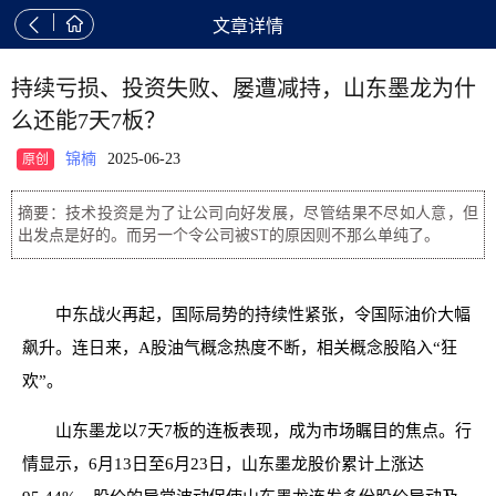


文章详情
持续亏损、投资失败、屡遭减持，山东墨龙为什
么还能7天7板？
锦楠
2025-06-23
原创
摘要：技术投资是为了让公司向好发展，尽管结果不尽如人意，但
出发点是好的。而另一个令公司被ST的原因则不那么单纯了。
中东战火再起，国际局势的持续性紧张，令国际油价大幅
飙升。连日来，A股油气概念热度不断，相关概念股陷入“狂
欢”。
山东墨龙以7天7板的连板表现，成为市场瞩目的焦点。行
情显示，6月13日至6月23日，山东墨龙股价累计上涨达