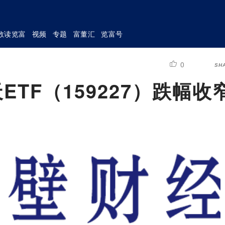
数读览富
视频
专题
富董汇
览富号
0
SH
TF（159227）跌幅收