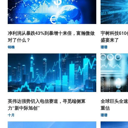
净利润从暴跌43%到暴增十来倍，富瀚微做
宇树科技61
对了什么？
盛宴来了
锦楠
珊珊
英伟达强势切入电信赛道，寻觅端侧算
全球巨头全速
力“新中际旭创”
重估
十月
珊珊