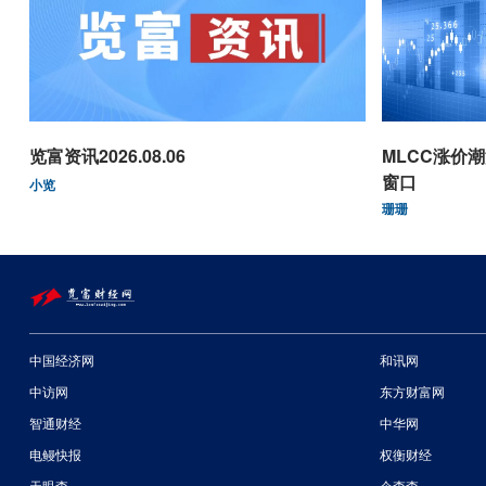
览富资讯2026.08.06
MLCC涨价
窗口
小览
珊珊
中国经济网
和讯网
中访网
东方财富网
智通财经
中华网
电鳗快报
权衡财经
天眼查
企查查