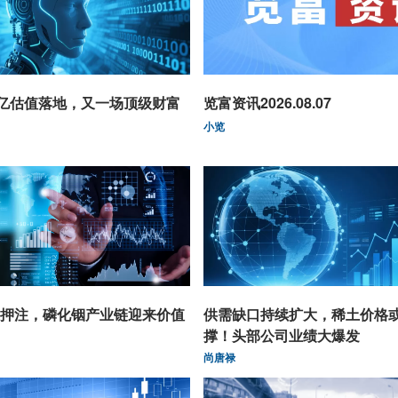
0亿估值落地，又一场顶级财富
览富资讯2026.08.07
小览
押注，磷化铟产业链迎来价值
供需缺口持续扩大，稀土价格
撑！头部公司业绩大爆发
尚唐禄