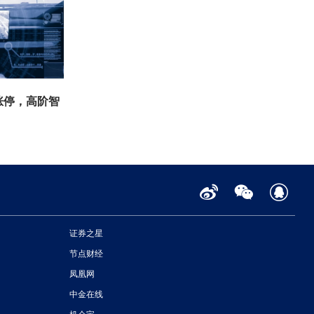
涨停，高阶智
证券之星
节点财经
凤凰网
中金在线
机会宝