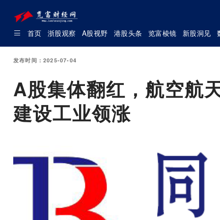
首页
浙股观察
A股视野
港股头条
览富棱镜
新股洞见
发布时间：2025-07-04
A股集体翻红，航空航天E
建设工业领涨