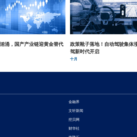
潮汹涌，国产产业链迎黄金替代
政策靴子落地！自动驾驶集体
驾新时代开启
十月
金融界
文轩新闻
挖贝网
财华社
格隆汇