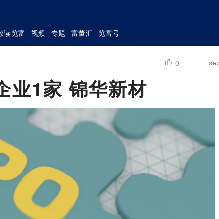
数读览富
视频
专题
富董汇
览富号
0
SH
企业1家 锦华新材