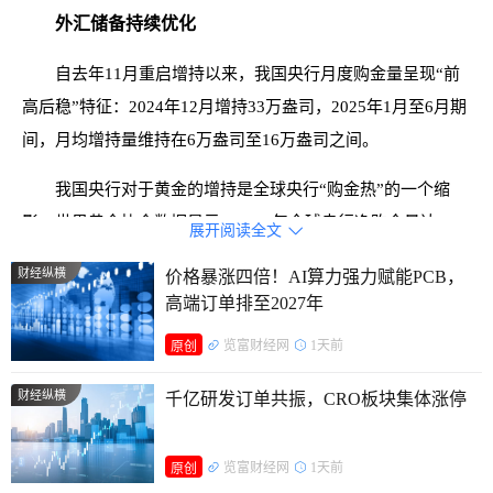
外汇储备持续优化
自去年11月重启增持以来，我国央行月度购金量呈现“前
高后稳”特征：2024年12月增持33万盎司，2025年1月至6月期
间，月均增持量维持在6万盎司至16万盎司之间。
我国央行对于黄金的增持是全球央行“购金热”的一个缩
影。世界黄金协会数据显示，2024年全球央行净购金量达
展开阅读全文

1136吨，创历史第二高位；2025年一季度，全球央行购金的
财经纵横
价格暴涨四倍！AI算力强力赋能PCB，
前三大买家为中国、波兰、土耳其，合计占比超50%；在全球
高端订单排至2027年
央行购金调查中，95%的受访机构计划未来12个月继续增持，
览富财经网
1天前
原创
这一比例创2019年调查以来新高。
财经纵横
千亿研发订单共振，CRO板块集体涨停
各国央行为什么连续增持黄金？一方面，从国际收支平衡
的角度来看，各国央行增持黄金有助于优化外汇储备结构。招
览富财经网
1天前
联首席研究员董希淼表示，黄金作为非主权信用储备资产，不
原创