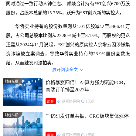
同时通过一致行动人钟仁志、 颜燚合计持有*ST创兴6700万股
股份，占股本总额的15.75%，跃升为*ST创兴新的实控人。
华侨实业持有的股份数量则从1.01亿股减少至3466.41万
股，占公司总股本比例从23.90%减少至8.15%。而股权的更迭
还需从2024年11月说起，*ST创兴的原实控人余增云因涉嫌集
资诈骗被立案调查，导致华侨实业持有的23.9%股份全数冻
结，从而触发司法拍卖。
展开阅读全文

公告发出后次日（17日），*ST创兴股价一字涨停。在拍
财经纵横
价格暴涨四倍！AI算力强力赋能PCB，
卖结束前后（5月底），*ST创兴还在8个交易日内录得5个涨
高端订单排至2027年
停。
览富财经网
1天前
原创
据了解，新入主的王相荣是资本市场上颇具盛名的“投资
财经纵横
千亿研发订单共振，CRO板块集体涨停
狂人”。他从2014年起通过频繁的收购扩张，将利欧股份从一
家传统的水泵制造企业，发展成了一家业务多元化的企业，包
览富财经网
1天前
含机械制造和数字营销等业务。
原创