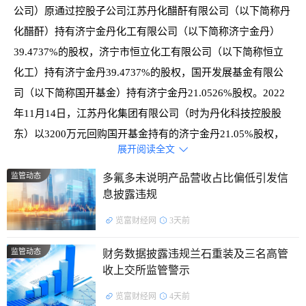
公司）原通过控股子公司江苏丹化醋酐有限公司（以下简称丹
化醋酐）持有济宁金丹化工有限公司（以下简称济宁金丹）
39.4737%的股权，济宁市恒立化工有限公司（以下简称恒立
化工）持有济宁金丹39.4737%的股权，国开发展基金有限公
司（以下简称国开基金）持有济宁金丹21.0526%股权。2022
年11月14日，江苏丹化集团有限公司（时为丹化科技控股股
东）以3200万元回购国开基金持有的济宁金丹21.05%股权，
展开阅读全文

济宁金丹其他两名股东丹化醋酐、恒立化工放弃优先购买权。
丹化醋酐放弃优先购买权构成关联交易，金额占最近一期经审
监管动态
多氟多未说明产品营收占比偏低引发信
息披露违规
计净资产绝对值的1.30%，但公司未及时履行信息披露义务。
迟至2025年4月11日才披露董事会决议，对上述交易予以追
览富财经网
3天前
认。
监管动态
财务数据披露违规兰石重装及三名高管
处罚决定如下：
收上交所监管警示
览富财经网
4天前
对丹化化工科技股份有限公司及时任董事长李国方、时任