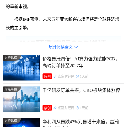
的重新审视。
根据IMF预测，未来五年亚太新兴市场仍将是全球经济增
长的主引擎。
展开阅读全文

财经纵横
价格暴涨四倍！AI算力强力赋能PCB，
高端订单排至2027年
览富财经网
1天前
原创
财经纵横
千亿研发订单共振，CRO板块集体涨停
览富财经网
1天前
原创
财经纵横
净利润从暴跌43%到暴增十来倍，富瀚