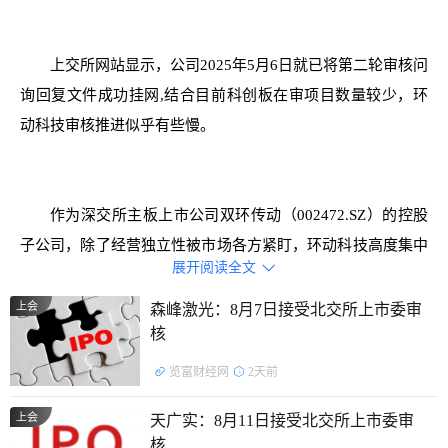
上交所网站显示，公司2025年5月6日就已将第二轮审核问
询回复文件成功挂网,结合目前科创板在审项目数量较少，环
动科技审核推进似乎有些慢。
作为深交所主板上市公司双环传动（002472.SZ）的控股
子公司，除了经营独立性被市场各方紧盯，环动科技高度集中
展开阅读全文

的客户结构和较为单一的产品收入架构，暴露出其在应对市场
变化和竞争压力方面缺乏足够的灵活性和抗风险能力。
上会
森峰激光：8月7日接受北交所上市委审
核
览富财经网
2天前
以2024年为例，占据公司近七成收入的两大客户陷入经营
上会
天广实：8月11日接受北交所上市委审
困境，环动科技通过让价维系了双方合作关系。同时，公司当
核