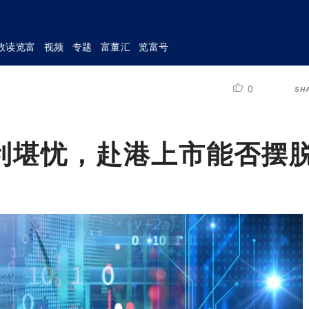
数读览富
视频
专题
富董汇
览富号
0
SH
利堪忧，赴港上市能否摆脱