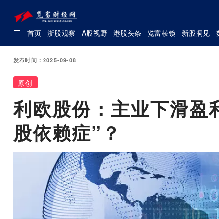
首页
浙股观察
A股视野
港股头条
览富棱镜
新股洞见
发布时间：2025-09-08
原创
利欧股份：主业下滑盈
股依赖症”？