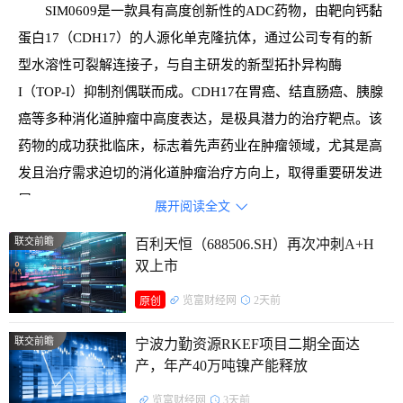
SIM0609是一款具有高度创新性的ADC药物，由靶向钙黏
蛋白17（CDH17）的人源化单克隆抗体，通过公司专有的新
型水溶性可裂解连接子，与自主研发的新型拓扑异构酶
I（TOP-I）抑制剂偶联而成。CDH17在胃癌、结直肠癌、胰腺
癌等多种消化道肿瘤中高度表达，是极具潜力的治疗靶点。该
药物的成功获批临床，标志着先声药业在肿瘤领域，尤其是高
发且治疗需求迫切的消化道肿瘤治疗方向上，取得重要研发进
展。
展开阅读全文

据了解，先声药业集团是一家创新与研发驱动的制药公
联交前瞻
百利天恒（688506.SH）再次冲刺A+H
双上市
司，建设有“神经与肿瘤药物研发全国重点实验室”。公司聚焦
神经科学、抗肿瘤、自身免疫及抗感染领域，同时积极前瞻性
览富财经网
2天前
原创
布局未来有重大临床需求的疾病领域，履行“为患者而生”的企
联交前瞻
宁波力勤资源RKEF项目二期全面达
业使命。公司以自主研发及协同创新双轮驱动，与多家创新企
产，年产40万吨镍产能释放
业、科研院校建立战略合作伙伴关系。
览富财经网
3天前