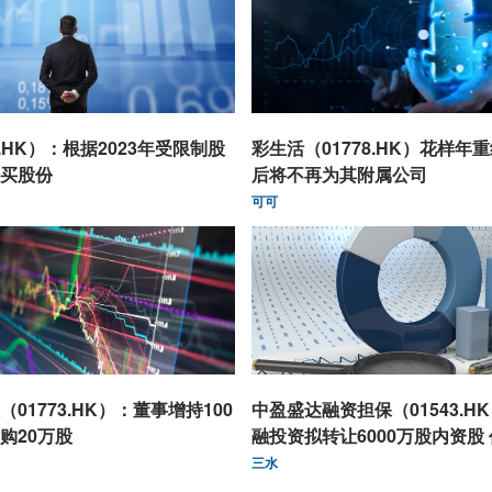
9.HK）：根据2023年受限制股
彩生活（01778.HK）花样年
买股份
后将不再为其附属公司
可可
01773.HK）：董事增持100
中盈盛达融资担保（01543.H
购20万股
融投资拟转让6000万股内资股
东
三水