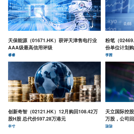
天保能源（01671.HK）获评天津售电行业
粉笔（0246
AAA级最高信用评级
份单位计划购
睿睿
李茜
创新奇智（02121.HK）12月购回108.42万
天立国际控股（
股H股 总代价597.28万港元
万股，公司回
丰寸
柒柒