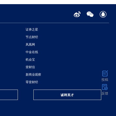
证券之星
节点财经
凤凰网
中金在线
机会宝
壹财信
新商业观察
投稿
零壹财经
反馈
诚聘英才