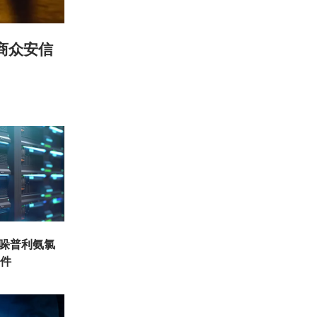
商众安信
培哚普利氨氯
批件