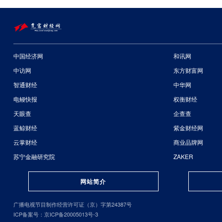
中国经济网
和讯网
中访网
东方财富网
智通财经
中华网
电鳗快报
权衡财经
天眼查
企查查
蓝鲸财经
紫金财经网
云掌财经
商业品牌网
苏宁金融研究院
ZAKER
网站简介
广播电视节目制作经营许可证（京）字第24387号
ICP备案号：京ICP备20005013号-3