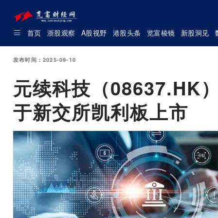
首页
浙股观察
A股视野
港股头条
览富棱镜
新股洞见
发布时间：2025-09-10
元续科技（08637.HK）
于新交所凯利板上市