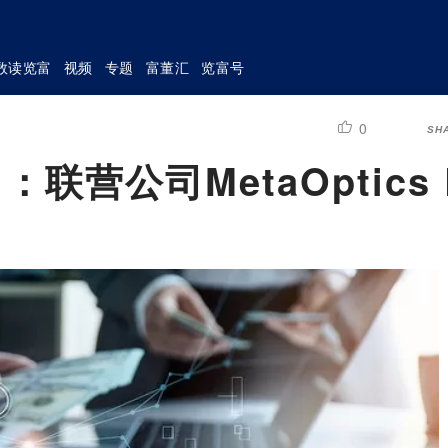
数读览富
视频
专题
富董汇
览富号
0
SH
：联营公司MetaOptics 