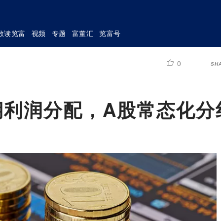
数读览富
视频
专题
富董汇
览富号
0
SH
期利润分配，A股常态化分