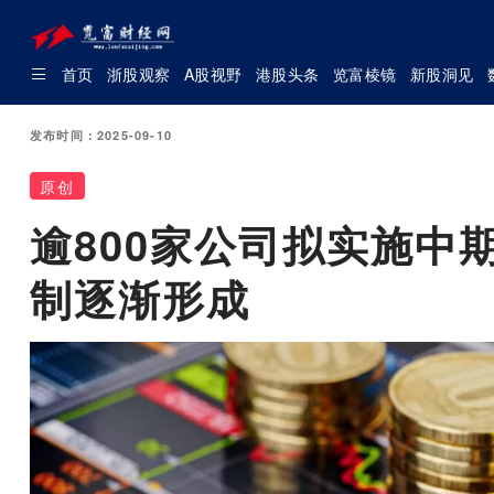
首页
浙股观察
A股视野
港股头条
览富棱镜
新股洞见
发布时间：2025-09-10
原创
逾800家公司拟实施中
制逐渐形成