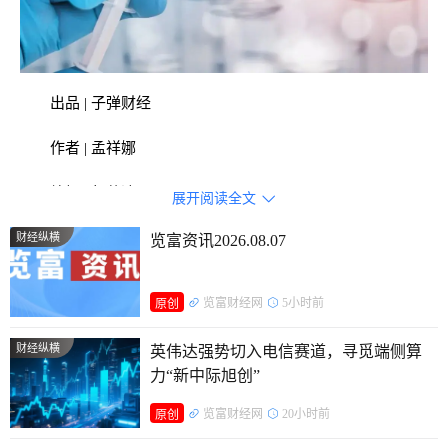
出品 | 子弹财经
作者 | 孟祥娜
编辑 | 胡芳洁
展开阅读全文

美编 | 倩倩
财经纵横
览富资讯2026.08.07
审核 | 颂文
览富财经网
5小时前
原创
陷入低谷期的疫苗龙头康泰生物仍未迎来拐点。
财经纵横
英伟达强势切入电信赛道，寻觅端侧算
近日，康泰生物交出了一份“增收不增利”的成绩单。2025
力“新中际旭创”
年上半年，公司营收13.9亿元，同比增长15.8%，归母净利润
览富财经网
20小时前
原创
却暴跌77%至3753万元。