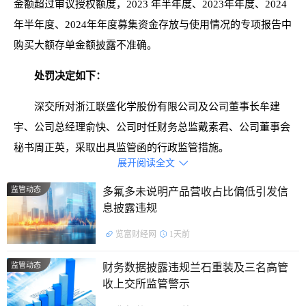
金额超过审议授权额度，2023 年半年度、2023年年度、2024
年半年度、2024年年度募集资金存放与使用情况的专项报告中
购买大额存单金额披露不准确。
处罚决定如下：
深交所对浙江联盛化学股份有限公司及公司董事长牟建
宇、公司总经理俞快、公司时任财务总监戴素君、公司董事会
秘书周正英，采取出具监管函的行政监管措施。
展开阅读全文

公开资料显示，联盛化学主营业务是以医药中间体、农药
监管动态
多氟多未说明产品营收占比偏低引发信
中间体、电子化学品为主的精细化学品的研发、生产、销售及
息披露违规
进出口贸易。
览富财经网
1天前
截止发稿，联盛化学总市值29.1亿元。
监管动态
财务数据披露违规兰石重装及三名高管
收上交所监管警示