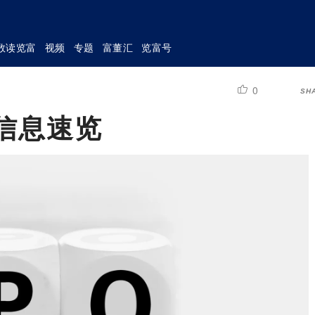
数读览富
视频
专题
富董汇
览富号
0
SH
本信息速览