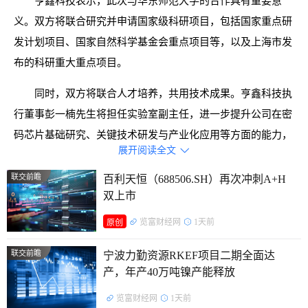
亨鑫科技表示，此次与华东师范大学的合作具有重要意
义。双方将联合研究并申请国家级科研项目，包括国家重点研
发计划项目、国家自然科学基金会重点项目等，以及上海市发
布的科研重大重点项目。
同时，双方将联合人才培养，共用技术成果。亨鑫科技执
行董事彭一楠先生将担任实验室副主任，进一步提升公司在密
码芯片基础研究、关键技术研发与产业化应用等方面的能力，
展开阅读全文

增强公司在高端数字安全领域的核心竞争力。
联交前瞻
百利天恒（688506.SH）再次冲刺A+H
据了解，亨鑫科技是一家主要从事生产移动通信射频同轴
双上市
电缆业务的投资控股公司。
览富财经网
1天前
原创
联交前瞻
宁波力勤资源RKEF项目二期全面达
产，年产40万吨镍产能释放
览富财经网
1天前