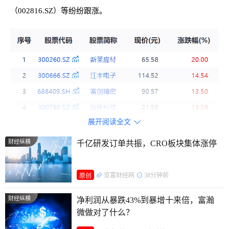
（002816.SZ）等纷纷跟涨。
展开阅读全文

财经纵横
千亿研发订单共振，CRO板块集体涨停
览富财经网
38分钟前
原创
财经纵横
净利润从暴跌43%到暴增十来倍，富瀚
微做对了什么？