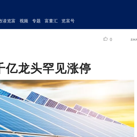
数读览富
视频
专题
富董汇
览富号
0
SH
千亿龙头罕见涨停