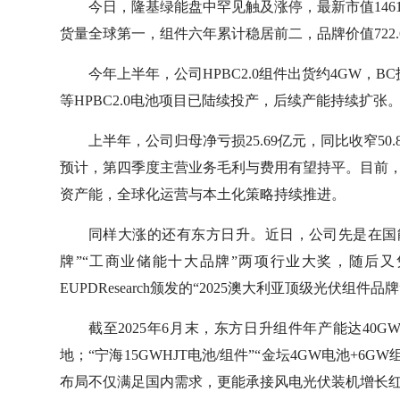
今日，隆基绿能盘中罕见触及涨停，最新市值1461
货量全球第一，组件六年累计稳居前二，品牌价值722.
今年上半年，公司HPBC2.0组件出货约4GW，BC
等HPBC2.0电池项目已陆续投产，后续产能持续扩张
上半年，公司归母净亏损25.69亿元，同比收窄5
预计，第四季度主营业务毛利与费用有望持平。目前，
资产能，全球化运营与本土化策略持续推进。
同样大涨的还有东方日升。近日，公司先是在国
牌”“工商业储能十大品牌”两项行业大奖，随后
EUPDResearch颁发的“2025澳大利亚顶级光伏组件品牌”（Top
截至2025年6月末，东方日升组件年产能达4
地；“宁海15GWHJT电池/组件”“金坛4GW电池+
布局不仅满足国内需求，更能承接风电光伏装机增长