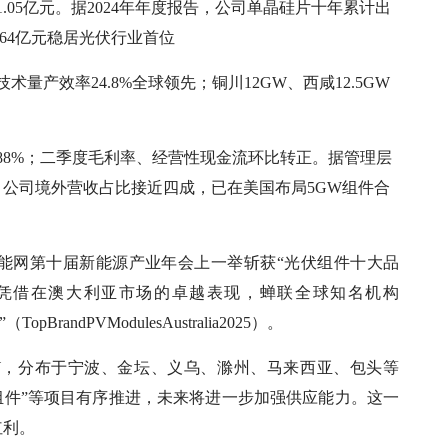
.05亿元。据2024年年度报告，公司单晶硅片十年累计出
64亿元稳居光伏行业首位
技术量产效率24.8%全球领先；铜川12GW、西咸12.5GW
。
0.88%；二季度毛利率、经营性现金流环比转正。据管理层
公司境外营收占比接近四成，已在美国布局5GW组件合
能网第十届新能源产业年会上一举斩获“光伏组件十大品
又凭借在澳大利亚市场的卓越表现，蝉联全球知名机构
BrandPVModulesAustralia2025）。
0GW，分布于宁波、金坛、义乌、滁州、马来西亚、包头等
6GW组件”等项目有序推进，未来将进一步加强供应能力。这一
红利。