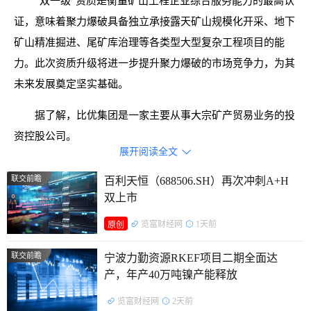
“双一级”资质是衡量矿山工程企业综合服务能力的最高认
证，意味着聚力爆破具备独立承接露天矿山规模化开采、地下
矿山精准掘进、尾矿库治理等各类型大型复杂工程项目的能
力。此次资质升级将进一步提升聚力爆破的市场竞争力，为其
未来发展奠定坚实基础。
据了解，比优集团是一家主要从事大宗矿产贸易业务的投
资控股公司。
展开阅读全文

联交前瞻
百利天恒（688506.SH）再次冲刺A+H
双上市
览富财经网
1天前
原创
联交前瞻
宁波力勤资源RKEF项目二期全面达
产，年产40万吨镍产能释放
览富财经网
2天前