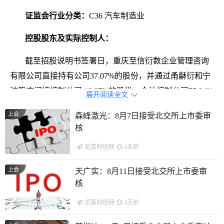
证监会行业分类：
C36 汽车制造业
控股股东及实际控制人：
截至招股说明书签署日，重庆至信衍数企业管理咨询
有限公司直接持有公司37.07%的股份，并通过甬龢衍和宁
波煦广间接控制公司 18.87%的股份，合计控制公司55.94%
展开阅读全文

的股份，为公司的控股股东；公司实际控制人为陈志宇先
上会
森峰激光：8月7日接受北交所上市委审
生与敬兵女士，陈志宇先生与敬兵女士系夫妻关系。陈志
核
宇直接持有公司 2,376.2836 万股股份、 敬兵直接持有公司
览富财经网
4天前
2,350.0265 万股股份，合计直接持股数量占公司股本总额
的27.80%；通过至信衍数、甬龢衍合计持有公司
上会
天广实：8月11日接受北交所上市委审
9,452.6204万股股份，占公司股本总额的55.60%；并通过
核
至信衍数作为宁波煦广的执行事务合伙人控制公司0.34%
览富财经网
4天前
的表决权。综上，陈志宇先生、敬兵女士累计控制的公司