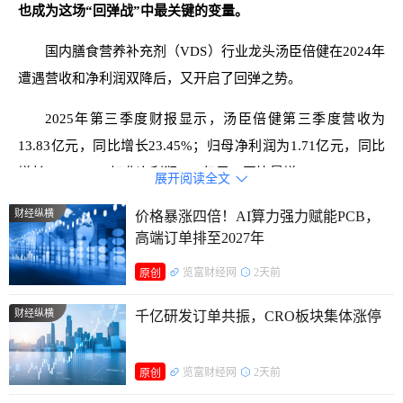
也成为这场“回弹战”中最关键的变量。
国内膳食营养补充剂（VDS）行业龙头汤臣倍健在2024年
遭遇营收和净利润双降后，又开启了回弹之势。
2025年第三季度财报显示，汤臣倍健第三季度营收为
13.83亿元，同比增长23.45%；归母净利润为1.71亿元，同比
增长861.91%，扣非净利润1.33亿元，同比暴增652.64%。
展开阅读全文

前三季度营收为49.15亿元，同比下降14.27%；归母净利
财经纵横
价格暴涨四倍！AI算力强力赋能PCB，
高端订单排至2027年
润为9.07亿元，同比增长4.45%，扣非净利润8.27亿元，同比
增长2.44%。
览富财经网
2天前
原创
财经纵横
千亿研发订单共振，CRO板块集体涨停
览富财经网
2天前
原创
图源：汤臣倍健2025年第三季度报告