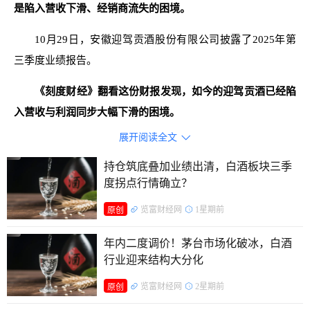
是陷入营收下滑、经销商流失的困境。
10月29日，安徽迎驾贡酒股份有限公司披露了2025年第
三季度业绩报告。
《刻度财经》翻看这份财报发现，如今的迎驾贡酒已经陷
入营收与利润同步大幅下滑的困境。
展开阅读全文

财报数据显示，前三季度迎驾贡酒实现营业收入45.16亿
元，同比下降18.09%；归母净利润15.11亿元，同比下滑
持仓筑底叠加业绩出清，白酒板块三季
度拐点行情确立？
24.67%；扣非净利润14.74亿元，同比降幅进一步扩大至
26.16%，利润降幅均超过营收降幅，即公司主营业务的盈利
览富财经网
1星期前
原创
能力正在加速弱化。
年内二度调价！茅台市场化破冰，白酒
行业迎来结构大分化
览富财经网
2星期前
原创