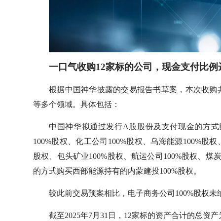
一口气收购12家标的公司，现金支付比例达
根据中国神华披露的交易报告书草案，本次收购
等多个领域。具体包括：
中国神华拟通过发行A股股份及支付现金的方式
100%股权、化工公司100%股权、乌海能源100%股
股权、包头矿业100%股权、航运公司100%股权、煤
的方式购买西部能源持有的内蒙建投100%股权。
较此前交易预案相比，电子商务公司100%股权未
截至2025年7月31日，12家标的资产合计的总资产为2