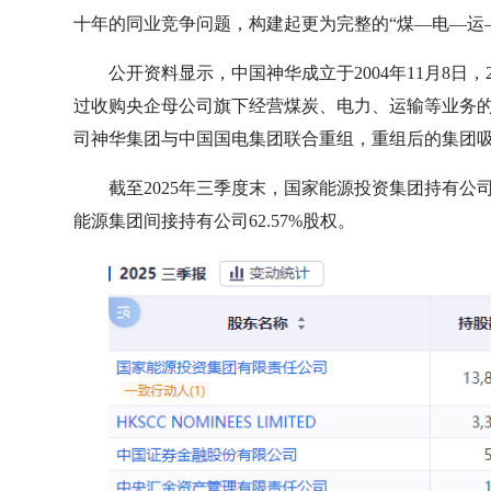
十年的同业竞争问题，构建起更为完整的“煤—电—运
公开资料显示，中国神华成立于2004年11月8日，2
过收购央企母公司旗下经营煤炭、电力、运输等业务的
司神华集团与中国国电集团联合重组，重组后的集团
截至2025年三季度末，国家能源投资集团持有公司
能源集团间接持有公司62.57%股权。