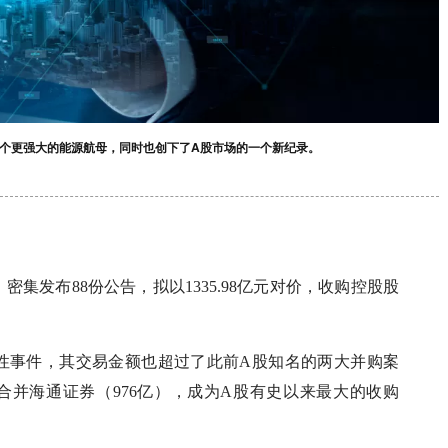
一个更强大的能源航母，同时也创下了A股市场的一个新纪录。
8.HK）密集发布88份公告，拟以1335.98亿元对价，收购控股股
志性事件，其交易金额也超过了此前A股知名的两大并购案
安合并海通证券（976亿），成为A股有史以来最大的收购