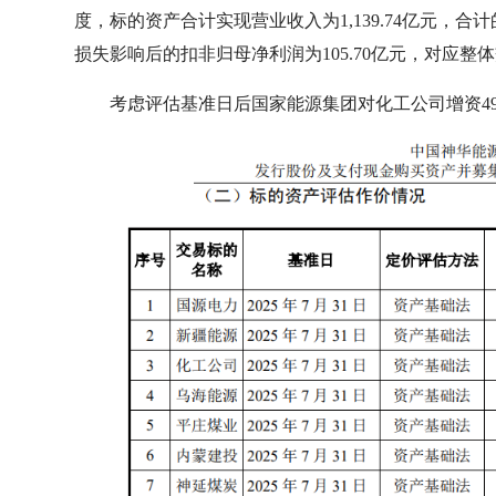
度，标的资产合计实现营业收入为1,139.74亿元，合
损失影响后的扣非归母净利润为105.70亿元，对应整体交易
考虑评估基准日后国家能源集团对化工公司增资49.2