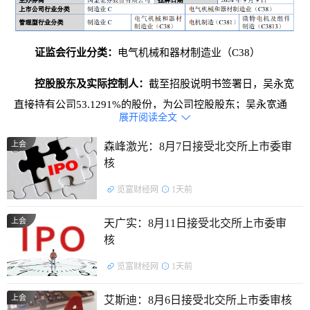
证监会行业分类：
电气机械和器材制造业（C38）
控股股东及实际控制人：
截至招股说明书签署日，吴永宽
直接持有公司53.1291%的股份，为公司控股股东；吴永宽通
展开阅读全文

过舟山恒晨间接控制公司4.8387%的股份；吴永宽之配偶沈燕
上会
儿直接持有公司35.4194%的股份；吴永宽和沈燕儿合计控制
森峰激光：8月7日接受北交所上市委审
核
公司93.3872%的股份，为公司的实际控制人。公司实际控制
人吴永宽之弟吴永夫，直接持有公司3.3870%的股份，并通过
览富财经网
1天前
舟山恒晨间接持有公司0.4839%的股份，直接、间接持有公司
上会
天广实：8月11日接受北交所上市委审
股份合计为3.8709%，为公司实际控制人的一致行动人。实际
核
控制人吴永宽、沈燕儿及其一致行动人合计控制公司
览富财经网
1天前
96.7742%的股份。
上会
艾斯迪：8月6日接受北交所上市委审核
主要财务数据：
2022年度-2025年6月末，公司营业收入分