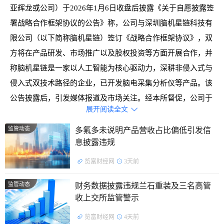
亚辉龙或公司）于2026年1月6日收盘后披露《关于自愿披露签
署战略合作框架协议的公告》称，公司与深圳脑机星链科技有
限公司（以下简称脑机星链）签订《战略合作框架协议》，双
方将在产品研发、市场推广以及股权投资等方面开展合作，并
称脑机星链是一家以人工智能为核心驱动力，深耕非侵入式与
侵入式双技术路径的企业，已开发脑电采集分析仪等产品。该
公告披露后，引发媒体报道及市场关注。经本所督促，公司于
展开阅读全文

当晚又发布《关于自愿披露签署战略合作框架协议的补充公
告》称，脑机星链目前在研产品的技术路线为非侵入式技术路
监管动态
多氟多未说明产品营收占比偏低引发信
息披露违规
径，尚无侵入式技术布局，且脑电采集分析仪等产品尚未进入
注册申报阶段，有的产品尚处于早期研发阶段或临床前阶段。
览富财经网
3天前
当前“脑机接口”为市场热点概念，为投资者高度关注。特
监管动态
财务数据披露违规兰石重装及三名高管
别是，公司股价当日收盘上涨6.52%、成交量较前一个交易日
收上交所监管警示
增长299%，公司披露涉及热点相关信息尤其应当审慎，确保
览富财经网
4天前