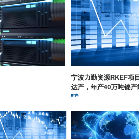
市
宁波力勤资源RKEF项
达产，年产40万吨镍产
时序