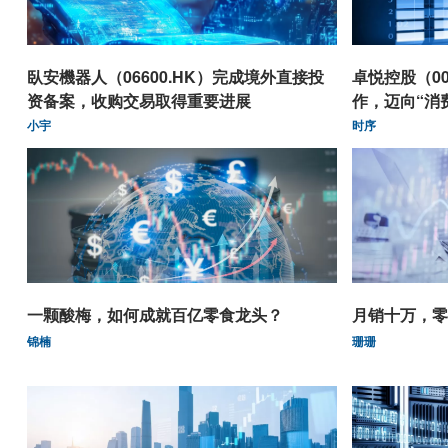
臥安機器人（06600.HK）完成境外直接投
卓悦控股（00
资备案，收购交易取得重要进展
作，迈向“消
小宇
时序
一颗酸梅，如何成就百亿零食龙头？
月销十万，零
锦楠
珊珊