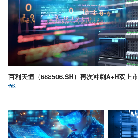
百利天恒（688506.SH）再次冲刺A+H双上
怡悦