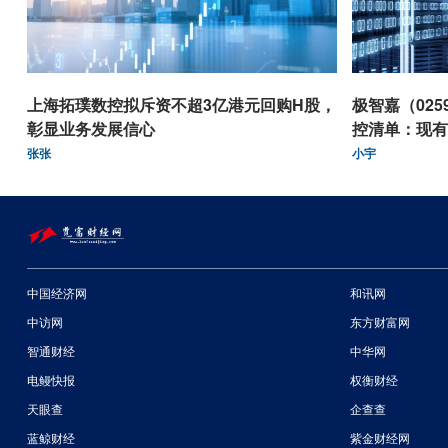
上海拓璞数控拟斥资不超3亿港元回购H股，
极智嘉（025
彰显业务发展信心
控清单：现有
张张
小宇
中国经济网
和讯网
中访网
东方财富网
智通财经
中华网
电鳗快报
权衡财经
天眼查
企查查
蓝鲸财经
紫金财经网