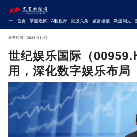
首页
浙股观察
A股视野
港股头条
览富棱镜
新股洞见
发布时间：2026-01-09
世纪娱乐国际（00959
用，深化数字娱乐布局