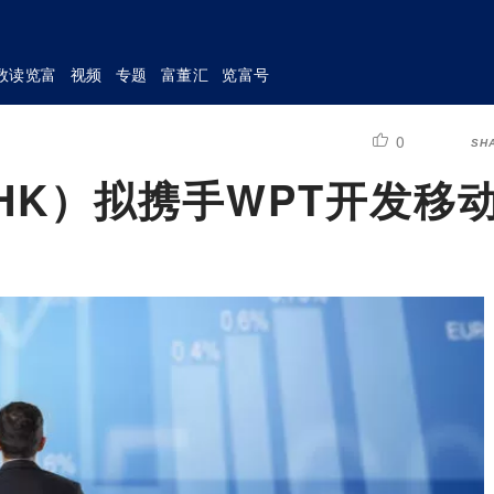
数读览富
视频
专题
富董汇
览富号
0
SH
.HK）拟携手WPT开发移