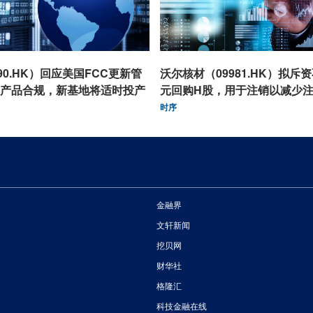
90.HK）回应美国FCC更新管
沃尔核材（09981.HK）拟斥资
产品合规，新基地将适时投产
元回购H股，用于注销以减少
时序
金融界
文轩新闻
挖贝网
财华社
格隆汇
科技金融在线