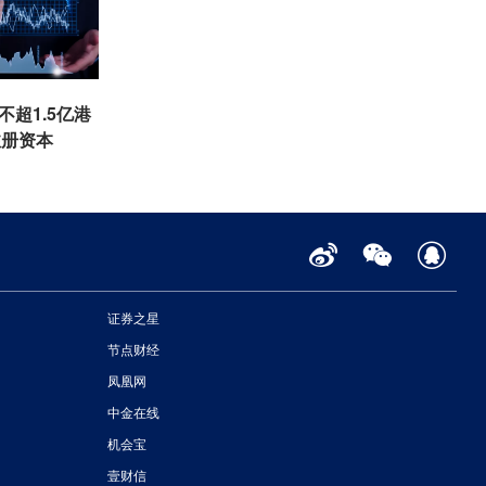
不超1.5亿港
注册资本
证券之星
节点财经
凤凰网
中金在线
机会宝
壹财信