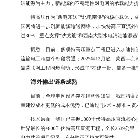
洁能源为主力，新能源的不稳定性对电网的承载能力
特高压作为“西电东送”“北电南供”的核心载体，
国网将进一步巩固能源输送网络，加快特高压直流外
过30%，重点支撑“沙戈荒”和西南大型水电清洁能源
据悉，目前，多项特高压重点工程已进入加速推进阶
流输电工程首个标段贯通；2025年12月底，蒙西—
靠背联网工程同步启动，形成了“在建一批、储备一批
海外输出链条成熟
目前，全球电网设备存在结构性短缺，我国特高
量建设成本更低的成本优势，已通过“技术－标准－资
技术层面，我国已掌握±800千伏特高压直流核
世界最长的±800千伏特高压直流工程，全长2539公
电力建设项目纪录，充分验证了技术可靠性。