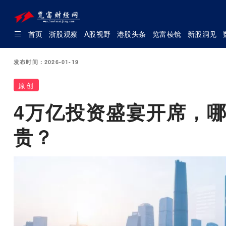
首页
浙股观察
A股视野
港股头条
览富棱镜
新股洞见
发布时间：2026-01-19
原创
4万亿投资盛宴开席，
贵？