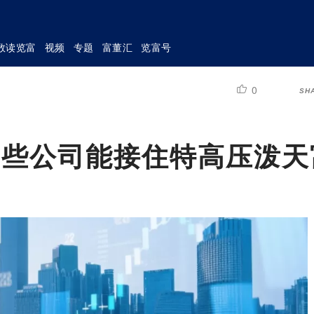
数读览富
视频
专题
富董汇
览富号
0
SH
哪些公司能接住特高压泼天