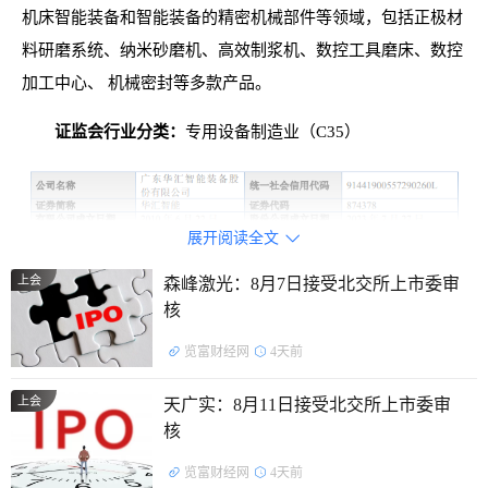
机床智能装备和智能装备的精密机械部件等领域，包括正极材
料研磨系统、纳米砂磨机、高效制浆机、数控工具磨床、数控
加工中心、 机械密封等多款产品。
证监会行业分类：
专用设备制造业（C35）
展开阅读全文

上会
森峰激光：8月7日接受北交所上市委审
核
览富财经网
4天前
上会
天广实：8月11日接受北交所上市委审
控股股东及实际控制人：
截至招股说明书签署日，公司控
核
股股东为张思沅，实际控制人为张思沅、张思友。张思沅直接
览富财经网
4天前
持有公司24,772,652股股份（占总股本的 48.57%）， 通过善