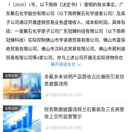
（〔2026〕1号，以下简称《决定书》）查明的有关事实，广
东聚石化学股份有限公司（以下简称聚石化学或者公司）及其
子公司通过开展虚假贸易业务虚增收入、成本和利润，具体包
括：一是聚石化学原子公司广东冠臻科技有限公司（以下简称
冠臻科技）实际控制佛山市亨诺德贸易有限公司、佛山市富倍
奇贸易有限公司、佛山市汉科达贸易有限公司、佛山市君利道
贸易有限公司等4家公司，并与上述公司开展无实际货物存在
展开阅读全文

的虚假贸易业务，对应虚增收入86,550,865.69元，虚增成本
88,238,071.82元，虚减利润1,687,206.13元。二是聚石化学介
监管动态
多氟多未说明产品营收占比偏低引发信
息披露违规
入到第三方公司已开展的聚丙烯等贸易链条中，对应的采购和
销售金额基本一致，货物仅以自行制作的货权转让单流转，相
览富财经网
4天前
关交易不具有商业实质，虚增收入和成本金额均为
监管动态
财务数据披露违规兰石重装及三名高管
52,236,440.86元，未虚增利润。三是聚石化学子公司安徽聚润
收上交所监管警示
贸易有限公司向福建雄楚鑫石油化工有限公司、湖北八极山石
览富财经网
5天前
化有限公司销售异辛烷货物，但货物未实际出库，对应虚增收