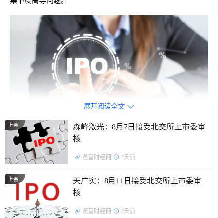
集中度高等问题。
展开阅读全文

上会
森峰激光：8月7日接受北交所上市委审
核
览富财经网
4天前
客户集中度常年超过50%
上会
天广实：8月11日接受北交所上市委审
皇裕精密是一家专注于精密电子零组件研发、生产与销售
核
的高新技术企业，致力于成为相关应用领域的专业电子零组件
配套服务商，核心产品涵盖Busbar及部件、连接器及部件、控
览富财经网
4天前