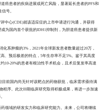
期胆道癌患者的疾病进展或死亡风险，显著延长患者的PFS和
性信号。
评中心(CDE)就该适应症的上市申请进行沟通，并获得
有望成为国内首个获批的IDH1抑制剂，为胆道癌患者提供新
消化系肿瘤的3%，2021年全球新发患者数量超过20万，
度高、预后极差的特点，5年生存率不足5%。鉴于其高度
10-20%的患者有根治性手术机会，且术后复发率高達
，但目前国内尚无针对该靶点的药物获批，临床需求亟待满
治疗药物程序。此次III期临床研究取得积极成果，将进一步加速
择。
创新药领域的研发实力和临床研究能力。未来，公司将继续