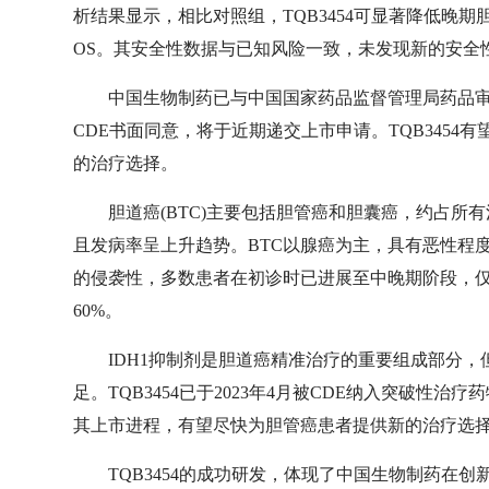
析结果显示，相比对照组，TQB3454可显著降低晚
OS。其安全性数据与已知风险一致，未发现新的安全
中国生物制药已与中国国家药品监督管理局药品审
CDE书面同意，将于近期递交上市申请。TQB3454
的治疗选择。
胆道癌(BTC)主要包括胆管癌和胆囊癌，约占所有
且发病率呈上升趋势。BTC以腺癌为主，具有恶性程
的侵袭性，多数患者在初诊时已进展至中晚期阶段，仅约
60%。
IDH1抑制剂是胆道癌精准治疗的重要组成部分
足。TQB3454已于2023年4月被CDE纳入突破性
其上市进程，有望尽快为胆管癌患者提供新的治疗选
TQB3454的成功研发，体现了中国生物制药在