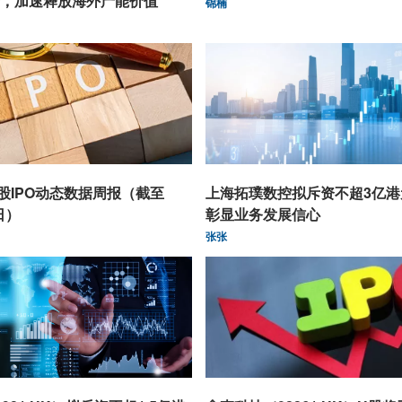
，加速释放海外产能价值
锦楠
股IPO动态数据周报（截至
上海拓璞数控拟斥资不超3亿港
日）
彰显业务发展信心
张张