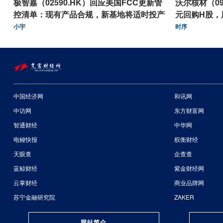
极智嘉（02590.HK）回应美国FCC更新管
沃尔核材（09
控清单：现有产品合规，新基地将适时投产
元回购H股，
小宇
时序
中国经济网
和讯网
中访网
东方财富网
智通财经
中华网
电鳗快报
权衡财经
天眼查
企查查
蓝鲸财经
紫金财经网
云掌财经
商业品牌网
苏宁金融研究院
ZAKER
网站简介