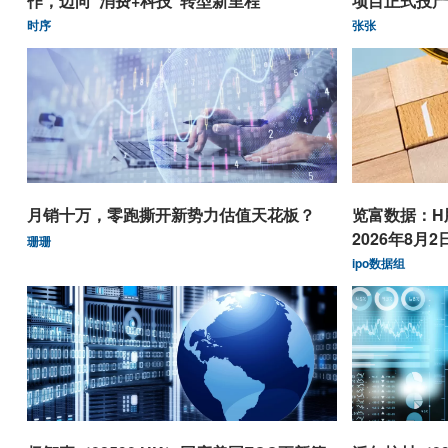
作，迈向“消费+科技”转型新里程
项目正式投产
时序
张张
月销十万，零跑撕开新势力估值天花板？
览富数据：H
2026年8月2
珊珊
ipo数据组