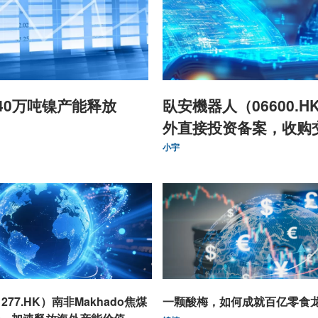
40万吨镍产能释放
臥安機器人（06600.
外直接投资备案，收购
重要进展
小宇
277.HK）南非Makhado焦煤
一颗酸梅，如何成就百亿零食