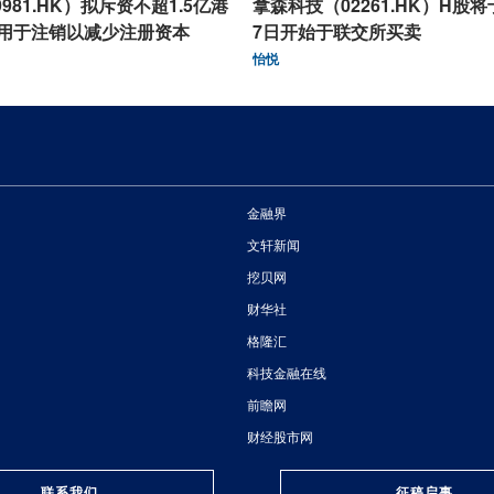
981.HK）拟斥资不超1.5亿港
拿森科技（02261.HK）H股将
用于注销以减少注册资本
7日开始于联交所买卖
怡悦
金融界
文轩新闻
挖贝网
财华社
格隆汇
科技金融在线
前瞻网
财经股市网
联系我们
征稿启事