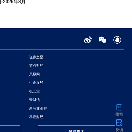
于2026年8月
证券之星
节点财经
凤凰网
中金在线
机会宝
壹财信
新商业观察
投稿
零壹财经
反馈
诚聘英才