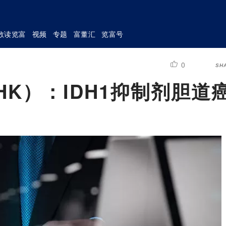
数读览富
视频
专题
富董汇
览富号
0
SH
.HK）：IDH1抑制剂胆道