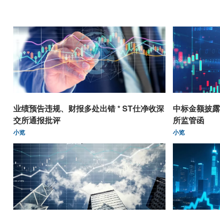
业绩预告违规、财报多处出错 * ST仕净收深
中标金额披露
交所通报批评
所监管函
小览
小览