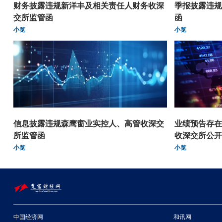
财务披露违规新洋丰及相关责任人财务收深
季报披露违规
交所监管函
函
小览
小览
信息披露违规森鹰窗业实控人、高管收深交
业绩预告存在
所监管函
收深交所公开
小览
小览
中国经济网
和讯网