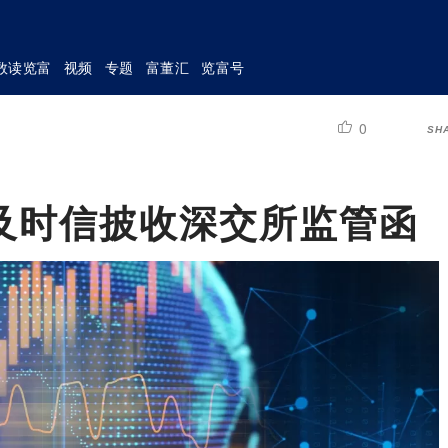
数读览富
视频
专题
富董汇
览富号
0
SH
及时信披收深交所监管函