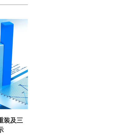
重装及三
示