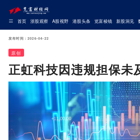
首页
浙股观察
A股视野
港股头条
览富棱镜
新股洞见
发布时间：2026-04-22
原创
正虹科技因违规担保未