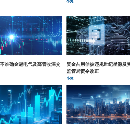
小览
不准确金冠电气及高管收深交
资金占用信披违规世纪星源及
监管局责令改正
小览