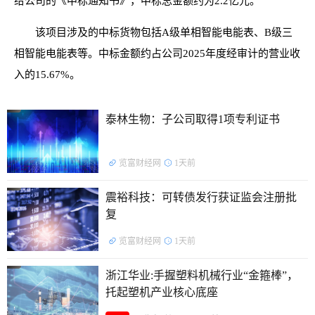
给公司的《中标通知书》，中标总金额约为2.2亿元。
该项目涉及的中标货物包括A级单相智能电能表、B级三
相智能电能表等。中标金额约占公司2025年度经审计的营业收
入的15.67%。
泰林生物：子公司取得1项专利证书
览富财经网
1天前
震裕科技：可转债发行获证监会注册批
复
览富财经网
1天前
浙江华业:手握塑料机械行业“金箍棒”，
托起塑机产业核心底座