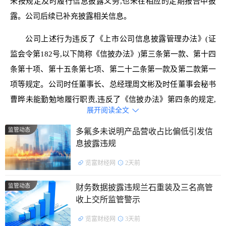
未按规定及时履行信息披露义务,也未在相应的定期报告中披
露。公司后续已补充披露相关信息。
公司上述行为违反了《上市公司信息披露管理办法》(证
监会令第182号,以下简称《信披办法》)第三条第一款、第十四
条第十项、第十五条第七项、第二十二条第一款及第二款第一
项等规定。公司时任董事长、总经理周文彬及时任董事会秘书
曹晔未能勤勉地履行职责,违反了《信披办法》第四条的规定,
展开阅读全文

对其任期内发生的信息披露违规行为承担主要责任。
监管动态
多氟多未说明产品营收占比偏低引发信
处罚决定如下：
息披露违规
对宝利国际有限公司、采取出具警示函的行政监管措施。
览富财经网
2天前
公开资料显示，宝利国际有限公司的主营业务是沥青业务
监管动态
财务数据披露违规兰石重装及三名高管
和通用航空业务。
收上交所监管警示
览富财经网
3天前
截止发稿，宝利国际有限公司总市值36.59亿元。