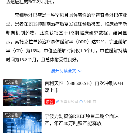
该适应症的BCL2抑制剂。
套细胞淋巴瘤是一种罕见且具侵袭性的非霍奇金淋巴瘤亚
型，患者在BTK抑制剂治疗后复发往往预后极差，临床亟需新
靶向机制药物。此次获批基于1/2期临床研究数据，结果显
示，索托克拉单药治疗总体缓解率（ORR）达52%，完全缓解
率（CR）为16%，中位至缓解时间仅1.9个月，中位缓解持续
时间为15.8个月，且总体耐受性良好。
展开阅读全文

据了解：百济神州有限公司的主营业务是研究、开发、生
产以及商业化创新型药物。公司的主要产品是抗肿瘤类药物。
联交前瞻
百利天恒（688506.SH）再次冲刺A+H
双上市
览富财经网
8小时前
原创
联交前瞻
宁波力勤资源RKEF项目二期全面达
产，年产40万吨镍产能释放