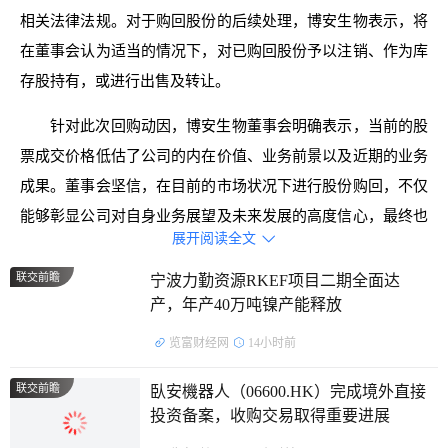
相关法律法规。对于购回股份的后续处理，博安生物表示，将
在董事会认为适当的情况下，对已购回股份予以注销、作为库
存股持有，或进行出售及转让。
针对此次回购动因，博安生物董事会明确表示，当前的股
票成交价格低估了公司的内在价值、业务前景以及近期的业务
成果。董事会坚信，在目前的市场状况下进行股份购回，不仅
能够彰显公司对自身业务展望及未来发展的高度信心，最终也
展开阅读全文

将使公司受益并为股东创造切实价值。
联交前瞻
宁波力勤资源RKEF项目二期全面达
同时，博安生物向市场释放了积极的财务信号，强调公司
产，年产40万吨镍产能释放
目前的财务资源充足，完全能够在维持稳健财务状况的同时实
览富财经网
14小时前
施此次回购计划。未来，公司或将根据市场情况在授权范围内
作出进一步购回，作为持续最大化股东价值承诺的一部分。
联交前瞻
臥安機器人（06600.HK）完成境外直接
投资备案，收购交易取得重要进展
据了解：山东博安生物技术股份有限公司是一家主要从事