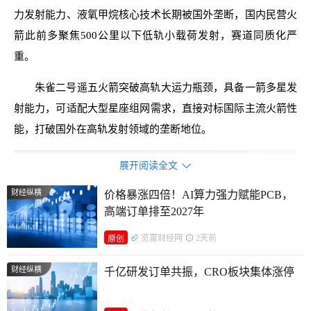
力发射能力、液氧甲烷核心技术长期被国外垄断，国内民营火
箭此前多聚焦500公里以下低轨小载荷发射，赛道同质化严
重。
朱雀二号遥五火箭突破高轨大运力瓶颈，具备一箭多星发
射能力，可适配大型星座组网需求，直接对标国际主流火箭性
能，打破国外在高轨发射领域的垄断地位。
展开阅读全文

财经纵横
价格暴涨四倍！AI算力强力赋能PCB，
高端订单排至2027年
览富财经网
2天前
原创
财经纵横
千亿研发订单共振，CRO板块集体涨停