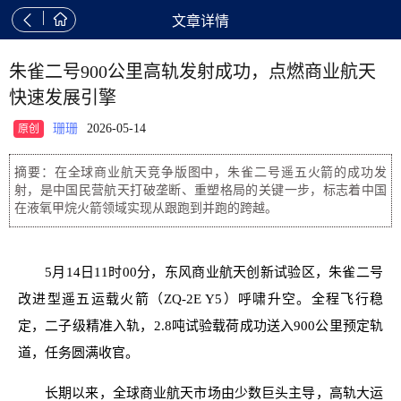


文章详情
朱雀二号900公里高轨发射成功，点燃商业航天
快速发展引擎
珊珊
2026-05-14
原创
摘要：在全球商业航天竞争版图中，朱雀二号遥五火箭的成功发
射，是中国民营航天打破垄断、重塑格局的关键一步，标志着中国
在液氧甲烷火箭领域实现从跟跑到并跑的跨越。
5月14日11时00分，东风商业航天创新试验区，朱雀二号
改进型遥五运载火箭（ZQ-2E Y5）呼啸升空。全程飞行稳
定，二子级精准入轨，2.8吨试验载荷成功送入900公里预定轨
道，任务圆满收官。
长期以来，全球商业航天市场由少数巨头主导，高轨大运